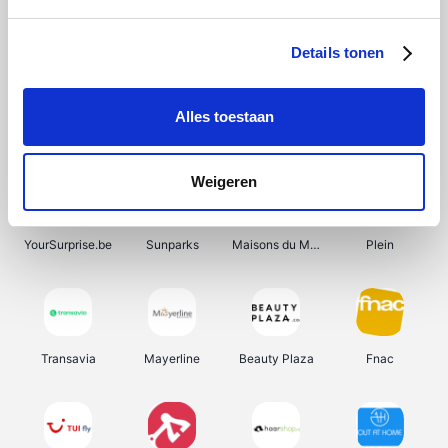
Shein
Get Your Guide
Bergfreunde
Pazzox
Details tonen
Alles toestaan
Smartwatchbanden
Manutan
Wijnbeurs.be
HBM Machines
Weigeren
YourSurprise.be
Sunparks
Maisons du Monde
Plein
Transavia
Mayerline
Beauty Plaza
Fnac