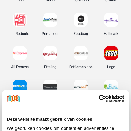
Torfs
HEMA
Corendon
Conrad
La Redoute
Printabout
Foodbag
Hallmark
Ali Express
Efteling
Koffiemarkt.be
Lego
Prijsvrij
Rowenta
Autodoc
De Online Drogist
Deze website maakt gebruik van cookies
We gebruiken cookies om content en advertenties te