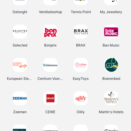
Delonghi
Ventilatieshop
Tennis Point
My Jewellery
Selected
Bonprix
BRAX
Bax Music
European Sleeper
Centrum Voor Avondonderwijs
EasyToys
Boerenbed
Zeeman
CEWE
Oilily
Martin's Hotels