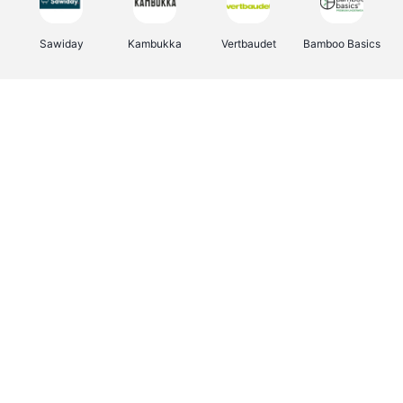
Sawiday
Kambukka
Vertbaudet
Bamboo Basics
Viator
Deurklinkenshop
Samsonite
OTTO Office
Energie.be
Groepen.be
Name It
Albelli.be
Joybuy
Borgerhoff & Lamberigts
Myprotein
JBL