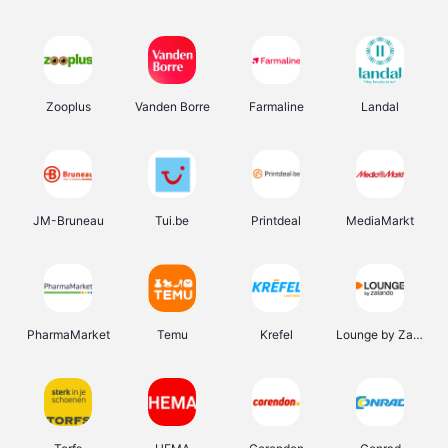
Zooplus
Vanden Borre
Farmaline
Landal
JM-Bruneau
Tui.be
Printdeal
MediaMarkt
PharmaMarket
Temu
Krefel
Lounge by Zalando