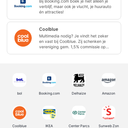
Bij Booking.com boek je niet alleen je
verblijf, maar ook je vlucht, je huurauto
én attracties!
Coolblue
Multimedia nodig? Je vindt het zeker
en vast bij Coolblue. Zij schenken je
vereniging gem. 1,5% commissie op
jouw aankoop.
bol
Booking.com
Delhaize
Amazon
Coolblue
IKEA
Center Parcs
Sunweb Zon