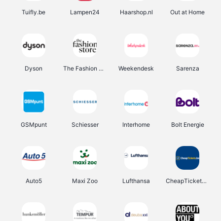
Tuifly.be
Lampen24
Haarshop.nl
Out at Home
Dyson
The Fashion Store
Weekendesk
Sarenza
GSMpunt
Schiesser
Interhome
Bolt Energie
Auto5
Maxi Zoo
Lufthansa
CheapTickets.be