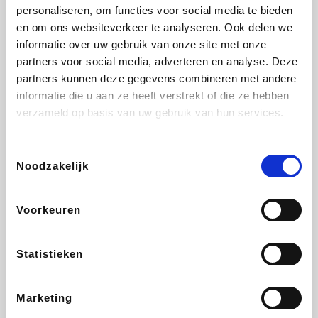
Vidaxl
Plopsa
Lampenlicht.be
Adidas
personaliseren, om functies voor social media te bieden
en om ons websiteverkeer te analyseren. Ook delen we
informatie over uw gebruik van onze site met onze
partners voor social media, adverteren en analyse. Deze
partners kunnen deze gegevens combineren met andere
Hotels.com
All Accor
Brussels Airlines
Medpets.be
informatie die u aan ze heeft verstrekt of die ze hebben
verzameld op basis van uw gebruik van hun services.
Toestemmingsselectie
Noodzakelijk
DectDirect
Wijnvoordeel.be
Wondr.Care
ZEB
Voorkeuren
Disneyland Paris
EuroGifts
Ibood
SupraBazar
Statistieken
Marketing