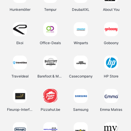
Hunkemöller
Tempur
DeubaXXL
About You
Ekoi
Office-Deals
Winparts
Goboony
Traveldeal
Barefoot & More
Casecompany
HP Store
Fleurop-Interflora
Pizzahut.be
Samsung
Emma Matras