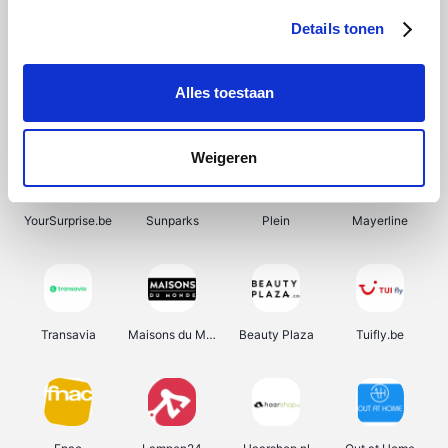
Details tonen
Alles toestaan
Manutan
Pazzox
Wijnbeurs.be
HBM Machines
Weigeren
YourSurprise.be
Sunparks
Plein
Mayerline
Transavia
Maisons du Monde
Beauty Plaza
Tuifly.be