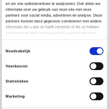
Bij Booking.com boek je niet alleen je
en om ons websiteverkeer te analyseren. Ook delen we
verblijf, maar ook je vlucht, je huurauto
informatie over uw gebruik van onze site met onze
én attracties!
partners voor social media, adverteren en analyse. Deze
partners kunnen deze gegevens combineren met andere
Coolblue
informatie die u aan ze heeft verstrekt of die ze hebben
Multimedia nodig? Je vindt het zeker
verzameld op basis van uw gebruik van hun services.
en vast bij Coolblue. Zij schenken je
vereniging gem. 1,5% commissie op
jouw aankoop.
Toestemmingsselectie
Noodzakelijk
Voorkeuren
ZEB
EuroGifts
Ibood
Get Your Guide
Statistieken
Marketing
SupraBazar
Shein
Bergfreunde
Smartwatchbanden