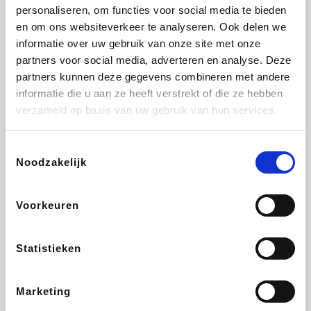
Vidaxl
Lampenlicht.be
Adidas
Hotels.com
personaliseren, om functies voor social media te bieden
en om ons websiteverkeer te analyseren. Ook delen we
informatie over uw gebruik van onze site met onze
partners voor social media, adverteren en analyse. Deze
partners kunnen deze gegevens combineren met andere
Plopsa
DectDirect
Medpets.be
All Accor
informatie die u aan ze heeft verstrekt of die ze hebben
verzameld op basis van uw gebruik van hun services.
Toestemmingsselectie
Noodzakelijk
Brussels Airlines
Wondr.Care
Wijnvoordeel.be
Disneyland Paris
Voorkeuren
EuroGifts
ZEB
Ibood
Get Your Guide
Statistieken
Marketing