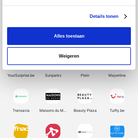
SupraBazar
Shein
Bergfreunde
Smartwatchbanden
Details tonen
Alles toestaan
Manutan
Pazzox
Wijnbeurs.be
HBM Machines
Weigeren
YourSurprise.be
Sunparks
Plein
Mayerline
Transavia
Maisons du Monde
Beauty Plaza
Tuifly.be