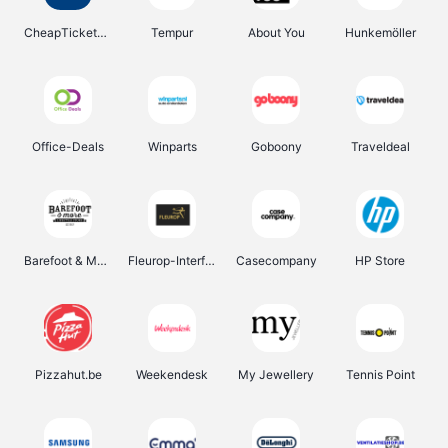
CheapTickets.be
Tempur
About You
Hunkemöller
Office-Deals
Winparts
Goboony
Traveldeal
Barefoot & More
Fleurop-Interflora
Casecompany
HP Store
Pizzahut.be
Weekendesk
My Jewellery
Tennis Point