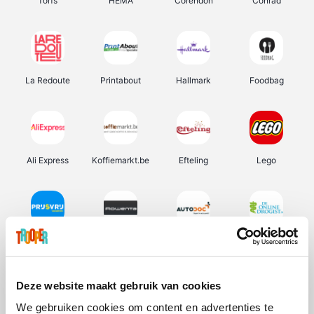
Torfs
HEMA
Corendon
Conrad
La Redoute
Printabout
Hallmark
Foodbag
Ali Express
Koffiemarkt.be
Efteling
Lego
Prijsvrij
Rowenta
Autodoc
De Online Drogist
Deze website maakt gebruik van cookies
We gebruiken cookies om content en advertenties te