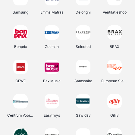
Samsung
Emma Matras
Delonghi
Ventilatieshop
Bonprix
Zeeman
Selected
BRAX
CEWE
Bax Music
Samsonite
European Sleeper
Centrum Voor Avondonderwijs
EasyToys
Sawiday
Oilily