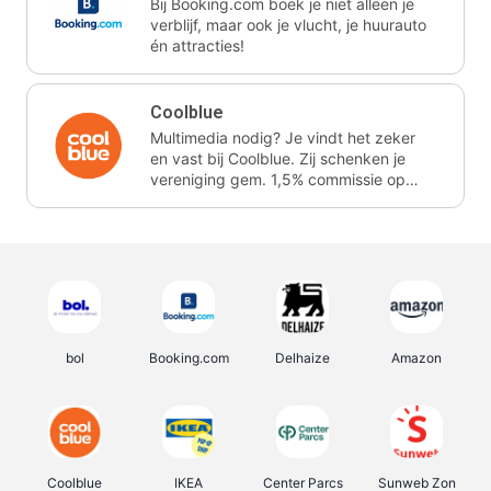
Bij Booking.com boek je niet alleen je
verblijf, maar ook je vlucht, je huurauto
én attracties!
Coolblue
Multimedia nodig? Je vindt het zeker
en vast bij Coolblue. Zij schenken je
vereniging gem. 1,5% commissie op
jouw aankoop.
bol
Booking.com
Delhaize
Amazon
Coolblue
IKEA
Center Parcs
Sunweb Zon