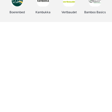
Boerenbed
Kambukka
Vertbaudet
Bamboo Basics
Viator
Deurklinkenshop
Joybuy
OTTO Office
Energie.be
Groepen.be
Name It
Shop like you Give A Damn
Expedia.be
Borgerhoff & Lamberigts
Myprotein
Albelli.be