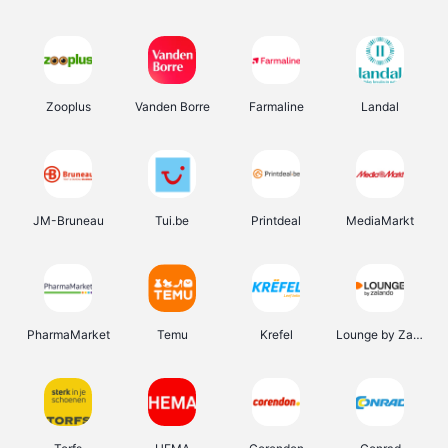
Zooplus
Vanden Borre
Farmaline
Landal
JM-Bruneau
Tui.be
Printdeal
MediaMarkt
PharmaMarket
Temu
Krefel
Lounge by Zalando