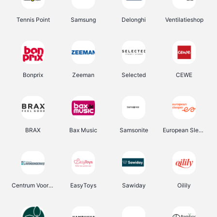
Tennis Point
Samsung
Delonghi
Ventilatieshop
Bonprix
Zeeman
Selected
CEWE
BRAX
Bax Music
Samsonite
European Sleeper
Centrum Voor Avondonderwijs
EasyToys
Sawiday
Oilily