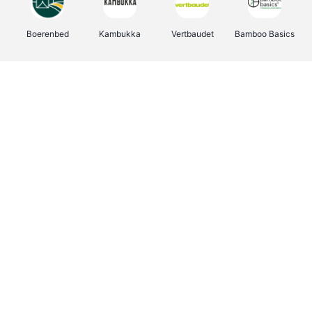
Boerenbed
Kambukka
Vertbaudet
Bamboo Basics
Viator
Deurklinkenshop
Joybuy
OTTO Office
Groepen.be
Shop like you Give A Damn
Expedia.be
Borgerhoff & Lamberigts
Myprotein
Albelli.be
Martin's Hotels
Name It