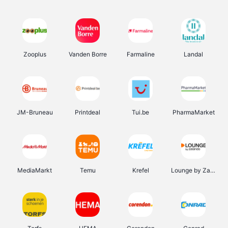
Zooplus
Vanden Borre
Farmaline
Landal
JM-Bruneau
Printdeal
Tui.be
PharmaMarket
MediaMarkt
Temu
Krefel
Lounge by Zalando