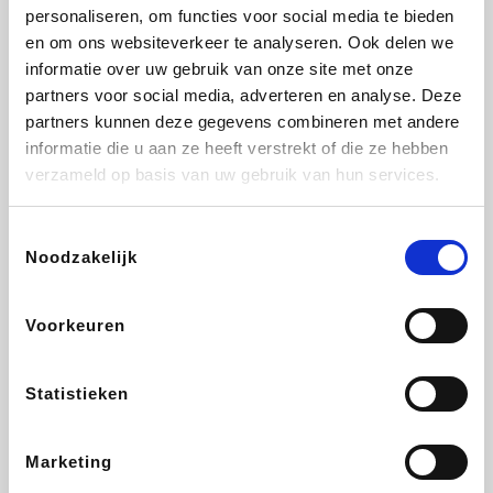
Lampenlicht.be
De Online Drogist
Hotels.com
Adidas
personaliseren, om functies voor social media te bieden
en om ons websiteverkeer te analyseren. Ook delen we
informatie over uw gebruik van onze site met onze
partners voor social media, adverteren en analyse. Deze
partners kunnen deze gegevens combineren met andere
Plopsa
DectDirect
Medpets.be
All Accor
informatie die u aan ze heeft verstrekt of die ze hebben
verzameld op basis van uw gebruik van hun services.
Toestemmingsselectie
Noodzakelijk
Brussels Airlines
Wondr.Care
Wijnvoordeel.be
Disneyland Paris
Voorkeuren
EuroGifts
ZEB
Ibood
Get Your Guide
Statistieken
Marketing