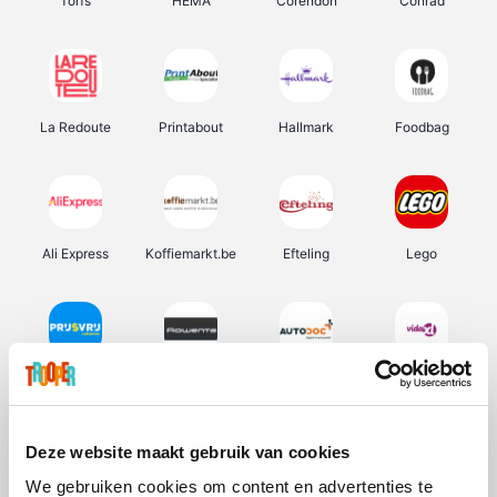
Torfs
HEMA
Corendon
Conrad
La Redoute
Printabout
Hallmark
Foodbag
Ali Express
Koffiemarkt.be
Efteling
Lego
Prijsvrij
Rowenta
Autodoc
Vidaxl
Deze website maakt gebruik van cookies
We gebruiken cookies om content en advertenties te