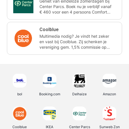
Geniet van eindeloze zomerdagen bij
Center Parcs. Boek nu je verblijf vanaf
€ 460 voor een 4 persoons Comfort
cottage voor 3 nachten. Ze schenken
je vereniging gem. 2,4% commissie.
Coolblue
Multimedia nodig? Je vindt het zeker
en vast bij Coolblue. Zij schenken je
vereniging gem. 1,5% commissie op
jouw aankoop.
bol
Booking.com
Delhaize
Amazon
Coolblue
IKEA
Center Parcs
Sunweb Zon