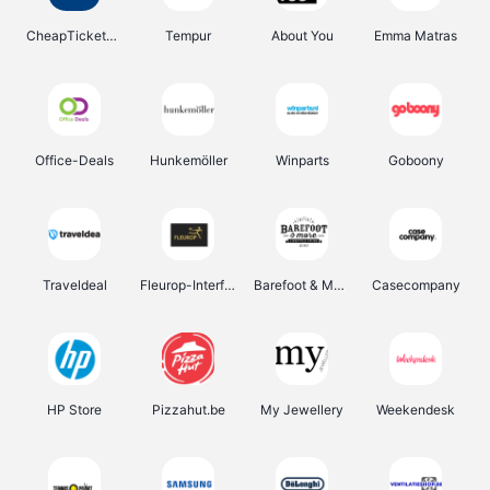
CheapTickets.be
Tempur
About You
Emma Matras
Office-Deals
Hunkemöller
Winparts
Goboony
Traveldeal
Fleurop-Interflora
Barefoot & More
Casecompany
HP Store
Pizzahut.be
My Jewellery
Weekendesk