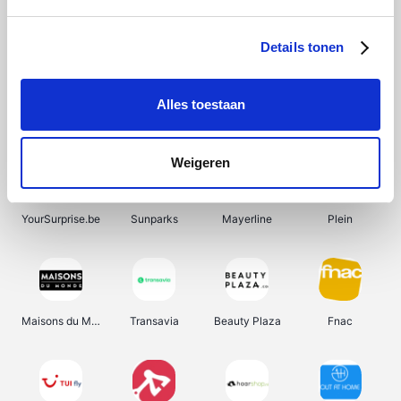
Shein
Bergfreunde
SupraBazar
Smartwatchbanden
Details tonen
Alles toestaan
Manutan
Pazzox
Wijnbeurs.be
HBM Machines
Weigeren
YourSurprise.be
Sunparks
Mayerline
Plein
Maisons du Monde
Transavia
Beauty Plaza
Fnac