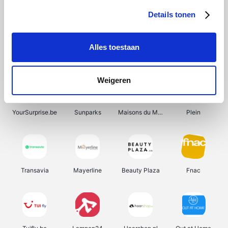
Details tonen
Alles toestaan
Smartwatchbanden
Manutan
Wijnbeurs.be
HBM Machines
Weigeren
YourSurprise.be
Sunparks
Maisons du Monde
Plein
Transavia
Mayerline
Beauty Plaza
Fnac