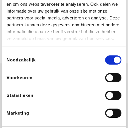
Bij Booking.com boek je niet alleen je
en om ons websiteverkeer te analyseren. Ook delen we
verblijf, maar ook je vlucht, je huurauto
informatie over uw gebruik van onze site met onze
én attracties!
partners voor social media, adverteren en analyse. Deze
partners kunnen deze gegevens combineren met andere
Coolblue
informatie die u aan ze heeft verstrekt of die ze hebben
Multimedia nodig? Je vindt het zeker
verzameld op basis van uw gebruik van hun services.
en vast bij Coolblue. Zij schenken je
vereniging gem. 1,5% commissie op
jouw aankoop.
Toestemmingsselectie
Noodzakelijk
Voorkeuren
Disneyland Paris
EuroGifts
Ibood
SupraBazar
Statistieken
Marketing
Shein
Get Your Guide
Bergfreunde
Pazzox