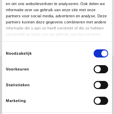
Bij Booking.com boek je niet alleen je
en om ons websiteverkeer te analyseren. Ook delen we
verblijf, maar ook je vlucht, je huurauto
informatie over uw gebruik van onze site met onze
én attracties!
partners voor social media, adverteren en analyse. Deze
partners kunnen deze gegevens combineren met andere
Coolblue
informatie die u aan ze heeft verstrekt of die ze hebben
Multimedia nodig? Je vindt het zeker
verzameld op basis van uw gebruik van hun services.
en vast bij Coolblue. Zij schenken je
vereniging gem. 1,5% commissie op
jouw aankoop.
Toestemmingsselectie
Noodzakelijk
Voorkeuren
Disneyland Paris
EuroGifts
Ibood
SupraBazar
Statistieken
Marketing
Shein
Get Your Guide
Bergfreunde
Pazzox