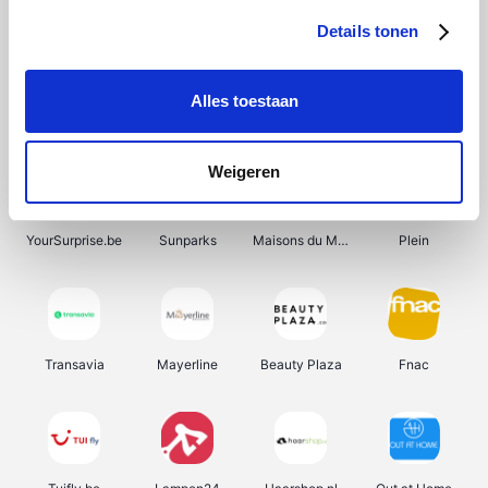
Details tonen
Alles toestaan
Smartwatchbanden
Manutan
Wijnbeurs.be
HBM Machines
Weigeren
YourSurprise.be
Sunparks
Maisons du Monde
Plein
Transavia
Mayerline
Beauty Plaza
Fnac