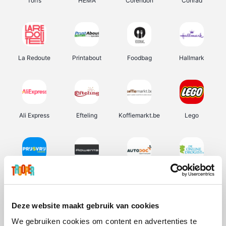
Torfs
HEMA
Corendon
Conrad
La Redoute
Printabout
Foodbag
Hallmark
Ali Express
Efteling
Koffiemarkt.be
Lego
Prijsvrij
Rowenta
Autodoc
De Online Drogist
Deze website maakt gebruik van cookies
We gebruiken cookies om content en advertenties te