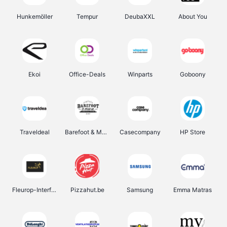
Hunkemöller
Tempur
DeubaXXL
About You
Ekoi
Office-Deals
Winparts
Goboony
Traveldeal
Barefoot & More
Casecompany
HP Store
Fleurop-Interflora
Pizzahut.be
Samsung
Emma Matras