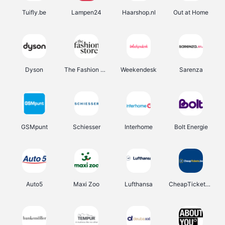
Tuifly.be
Lampen24
Haarshop.nl
Out at Home
Dyson
The Fashion Store
Weekendesk
Sarenza
GSMpunt
Schiesser
Interhome
Bolt Energie
Auto5
Maxi Zoo
Lufthansa
CheapTickets.be