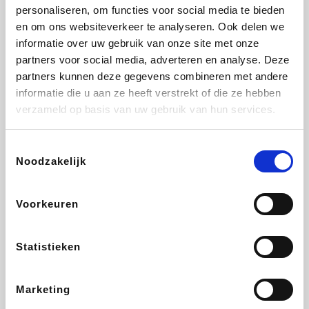
Vidaxl
Plopsa
Lampenlicht.be
Adidas
personaliseren, om functies voor social media te bieden
en om ons websiteverkeer te analyseren. Ook delen we
informatie over uw gebruik van onze site met onze
partners voor social media, adverteren en analyse. Deze
partners kunnen deze gegevens combineren met andere
Hotels.com
All Accor
Brussels Airlines
Medpets.be
informatie die u aan ze heeft verstrekt of die ze hebben
verzameld op basis van uw gebruik van hun services.
Toestemmingsselectie
Noodzakelijk
DectDirect
Wijnvoordeel.be
Wondr.Care
ZEB
Voorkeuren
Disneyland Paris
EuroGifts
Ibood
SupraBazar
Statistieken
Marketing