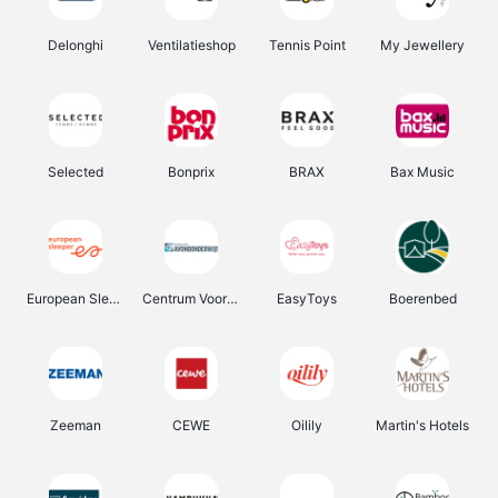
Delonghi
Ventilatieshop
Tennis Point
My Jewellery
Selected
Bonprix
BRAX
Bax Music
European Sleeper
Centrum Voor Avondonderwijs
EasyToys
Boerenbed
Zeeman
CEWE
Oilily
Martin's Hotels