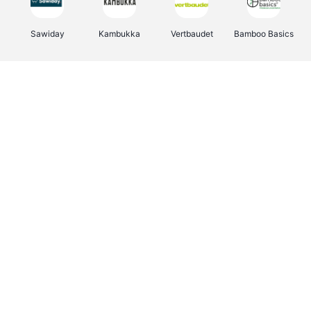
Sawiday
Kambukka
Vertbaudet
Bamboo Basics
Viator
Deurklinkenshop
Samsonite
OTTO Office
Energie.be
Groepen.be
Name It
Albelli.be
Joybuy
Borgerhoff & Lamberigts
Myprotein
JBL