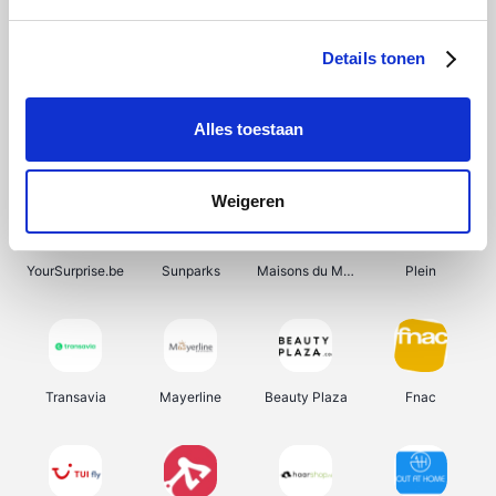
Shein
Get Your Guide
Bergfreunde
Pazzox
Details tonen
Alles toestaan
Smartwatchbanden
Manutan
Wijnbeurs.be
HBM Machines
Weigeren
YourSurprise.be
Sunparks
Maisons du Monde
Plein
Transavia
Mayerline
Beauty Plaza
Fnac