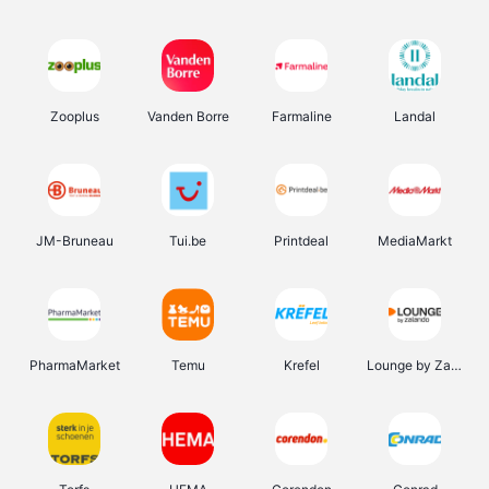
Zooplus
Vanden Borre
Farmaline
Landal
JM-Bruneau
Tui.be
Printdeal
MediaMarkt
PharmaMarket
Temu
Krefel
Lounge by Zalando