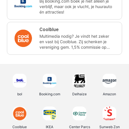
Bij Booking.com boek je niet alleen je
verblijf, maar ook je vlucht, je huurauto
én attracties!
Coolblue
Multimedia nodig? Je vindt het zeker
en vast bij Coolblue. Zij schenken je
vereniging gem. 1,5% commissie op
jouw aankoop.
bol
Booking.com
Delhaize
Amazon
Coolblue
IKEA
Center Parcs
Sunweb Zon