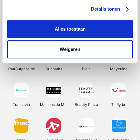
Details tonen
Alles toestaan
Manutan
Pazzox
Wijnbeurs.be
HBM Machines
Weigeren
YourSurprise.be
Sunparks
Plein
Mayerline
Transavia
Maisons du Monde
Beauty Plaza
Tuifly.be