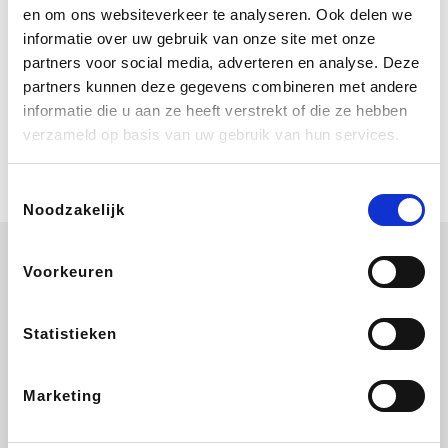
Bij Booking.com boek je niet alleen je
en om ons websiteverkeer te analyseren. Ook delen we
verblijf, maar ook je vlucht, je huurauto
informatie over uw gebruik van onze site met onze
én attracties!
partners voor social media, adverteren en analyse. Deze
partners kunnen deze gegevens combineren met andere
Coolblue
informatie die u aan ze heeft verstrekt of die ze hebben
Multimedia nodig? Je vindt het zeker
verzameld op basis van uw gebruik van hun services.
en vast bij Coolblue. Zij schenken je
vereniging gem. 1,5% commissie op
jouw aankoop.
Toestemmingsselectie
Noodzakelijk
Voorkeuren
ZEB
EuroGifts
Ibood
Get Your Guide
Statistieken
Marketing
SupraBazar
Shein
Bergfreunde
Smartwatchbanden