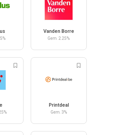
us
Vanden Borre
.5
%
Gem.
2.25
%
be
Printdeal
25
%
Gem.
3
%