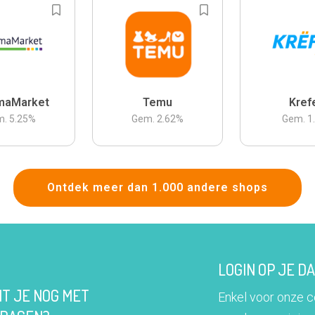
maMarket
Temu
Kref
m.
5.25
%
Gem.
2.62
%
Gem.
1
Ontdek meer dan 1.000 andere shops
LOGIN OP JE 
IT JE NOG MET
Enkel voor onze 