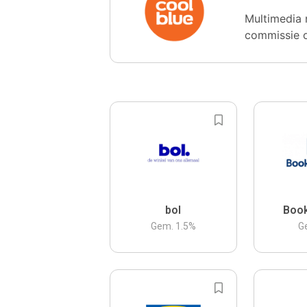
Multimedia 
commissie 
bol
Boo
Gem.
1.5
%
G