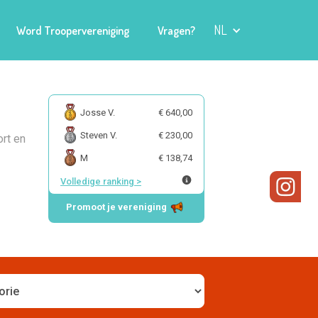
NL
Word Troopervereniging
Vragen?
Josse V.
€ 640,00
Steven V.
€ 230,00
ort en
M
€ 138,74
Volledige ranking
>
Promoot je vereniging