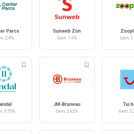
er Parcs
Sunweb Zon
Zoopl
m.
2.4
%
Gem.
1.5
%
Gem.
1
andal
JM-Bruneau
Tui.
m.
3.75
%
Gem.
2.62
%
Gem.
2.