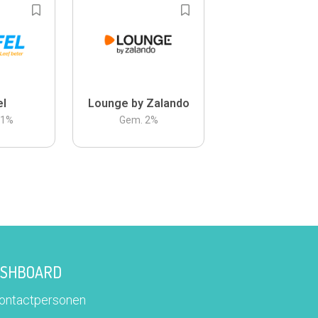
el
Lounge by Zalando
.1
%
Gem.
2
%
DASHBOARD
contactpersonen