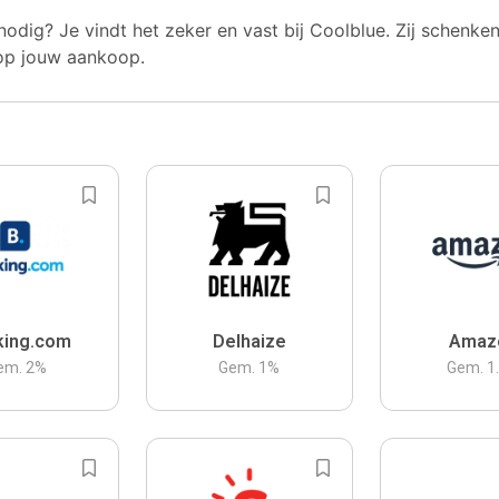
nodig? Je vindt het zeker en vast bij Coolblue. Zij schenke
op jouw aankoop.
king.com
Delhaize
Amaz
em.
2
%
Gem.
1
%
Gem.
1