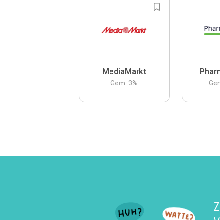
MediaMarkt
Phar
Gem.
3
%
Ge
Z