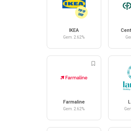
IKEA
Cent
Gem.
2.62
%
Ge
Farmaline
L
Gem.
2.62
%
Ge