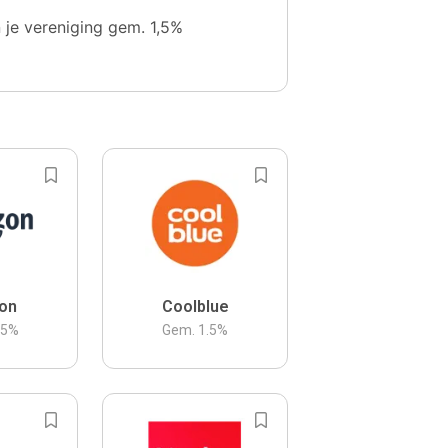
n je vereniging gem. 1,5%
on
Coolblue
.5
%
Gem.
1.5
%