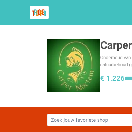
Carpe
Onderhoud van d
natuurbehoud ga
€ 1.226