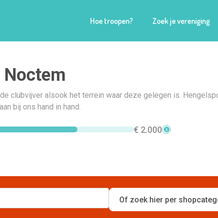
Hoe troopen?
Zoek je vereniging
r Noctem
e clubvijver alsook het terrein waar deze gelegen is. Hengelsp
an bij ons hand in hand.
€ 2.000