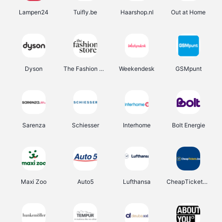
Lampen24
Tuifly.be
Haarshop.nl
Out at Home
Dyson
The Fashion Store
Weekendesk
GSMpunt
Sarenza
Schiesser
Interhome
Bolt Energie
Maxi Zoo
Auto5
Lufthansa
CheapTickets.be