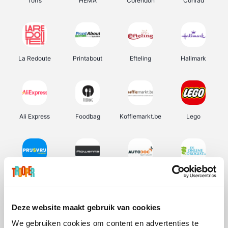
Torfs
HEMA
Corendon
Conrad
La Redoute
Printabout
Efteling
Hallmark
Ali Express
Foodbag
Koffiemarkt.be
Lego
Prijsvrij
Rowenta
Autodoc
De Online Drogist
Deze website maakt gebruik van cookies
We gebruiken cookies om content en advertenties te