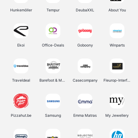
Hunkemöller
Tempur
DeubaXXL
About You
Ekoi
Office-Deals
Goboony
Winparts
Traveldeal
Barefoot & More
Casecompany
Fleurop-Interflora
Pizzahut.be
Samsung
Emma Matras
My Jewellery