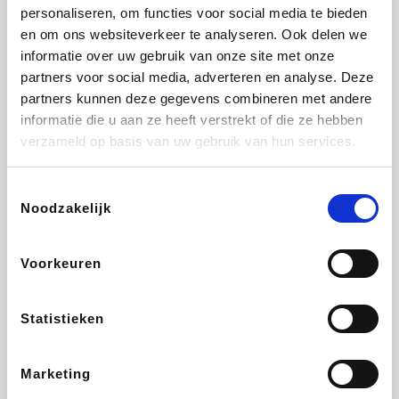
Vidaxl
Lampenlicht.be
Plopsa
Adidas
personaliseren, om functies voor social media te bieden
en om ons websiteverkeer te analyseren. Ook delen we
informatie over uw gebruik van onze site met onze
partners voor social media, adverteren en analyse. Deze
partners kunnen deze gegevens combineren met andere
Hotels.com
All Accor
Medpets.be
Brussels Airlines
informatie die u aan ze heeft verstrekt of die ze hebben
verzameld op basis van uw gebruik van hun services.
Toestemmingsselectie
Noodzakelijk
DectDirect
ZEB
Wondr.Care
Disneyland Paris
Voorkeuren
Wijnvoordeel.be
EuroGifts
Ibood
SupraBazar
Statistieken
Marketing