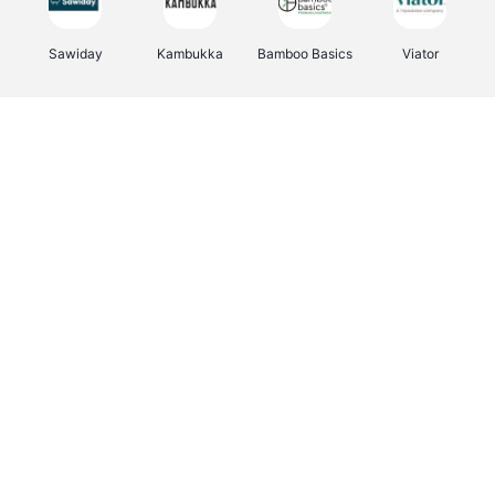
Sawiday
Kambukka
Bamboo Basics
Viator
Deurklinkenshop
Samsonite
Vertbaudet
OTTO Office
Energie.be
Joybuy
Groepen.be
Name It
Albelli.be
Borgerhoff & Lamberigts
Myprotein
JBL