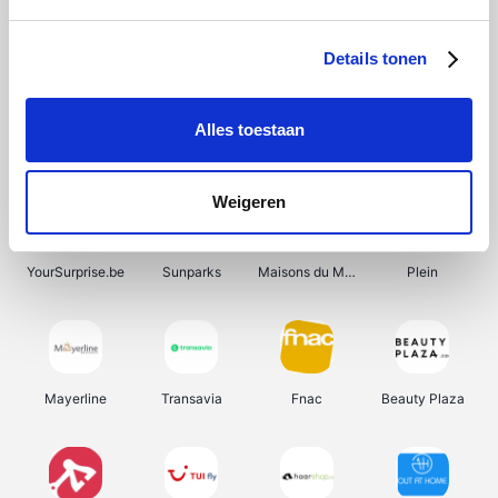
Shein
Bergfreunde
Pazzox
Smartwatchbanden
Details tonen
Alles toestaan
Manutan
Get Your Guide
Wijnbeurs.be
HBM Machines
Weigeren
YourSurprise.be
Sunparks
Maisons du Monde
Plein
Mayerline
Transavia
Fnac
Beauty Plaza