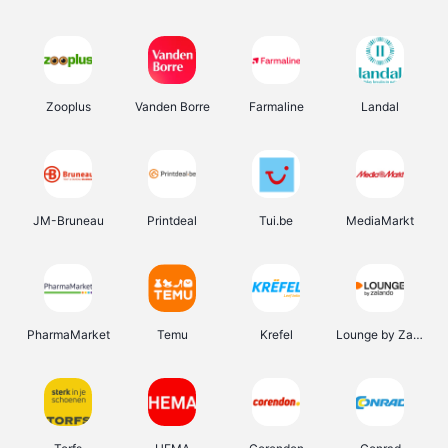
Zooplus
Vanden Borre
Farmaline
Landal
JM-Bruneau
Printdeal
Tui.be
MediaMarkt
PharmaMarket
Temu
Krefel
Lounge by Zalando