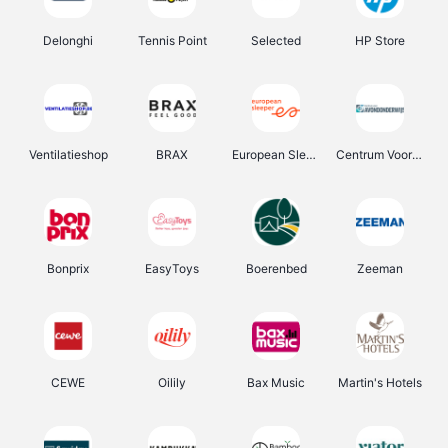
Delonghi
Tennis Point
Selected
HP Store
Ventilatieshop
BRAX
European Sleeper
Centrum Voor Avondonderwijs
Bonprix
EasyToys
Boerenbed
Zeeman
CEWE
Oilily
Bax Music
Martin's Hotels