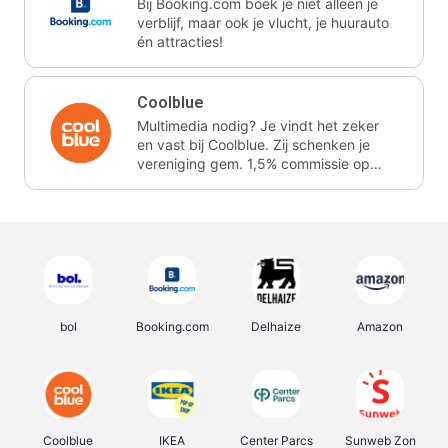
Bij Booking.com boek je niet alleen je
verblijf, maar ook je vlucht, je huurauto
én attracties!
Coolblue
Multimedia nodig? Je vindt het zeker
en vast bij Coolblue. Zij schenken je
vereniging gem. 1,5% commissie op
jouw aankoop.
bol
Booking.com
Delhaize
Amazon
Coolblue
IKEA
Center Parcs
Sunweb Zon