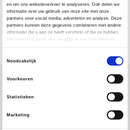
Bij Booking.com boek je niet alleen je
en om ons websiteverkeer te analyseren. Ook delen we
verblijf, maar ook je vlucht, je huurauto
informatie over uw gebruik van onze site met onze
én attracties!
partners voor social media, adverteren en analyse. Deze
partners kunnen deze gegevens combineren met andere
Coolblue
informatie die u aan ze heeft verstrekt of die ze hebben
Multimedia nodig? Je vindt het zeker
verzameld op basis van uw gebruik van hun services.
en vast bij Coolblue. Zij schenken je
vereniging gem. 1,5% commissie op
jouw aankoop.
Toestemmingsselectie
Noodzakelijk
Voorkeuren
Disneyland Paris
EuroGifts
Ibood
SupraBazar
Statistieken
Marketing
Shein
Get Your Guide
Bergfreunde
Pazzox