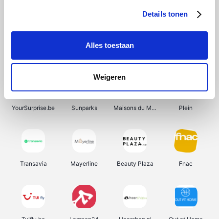
Details tonen
Alles toestaan
Smartwatchbanden
Manutan
Wijnbeurs.be
HBM Machines
Weigeren
YourSurprise.be
Sunparks
Maisons du Monde
Plein
Transavia
Mayerline
Beauty Plaza
Fnac