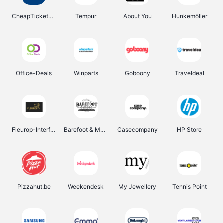
CheapTickets.be
Tempur
About You
Hunkemöller
Office-Deals
Winparts
Goboony
Traveldeal
Fleurop-Interflora
Barefoot & More
Casecompany
HP Store
Pizzahut.be
Weekendesk
My Jewellery
Tennis Point