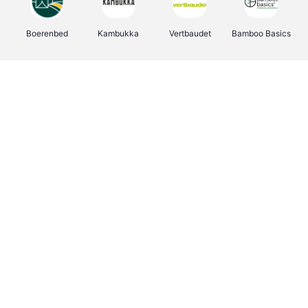
Boerenbed
Kambukka
Vertbaudet
Bamboo Basics
Viator
Deurklinkenshop
Joybuy
OTTO Office
Energie.be
Groepen.be
Name It
Shop like you Give A Damn
Expedia.be
Borgerhoff & Lamberigts
Myprotein
Albelli.be