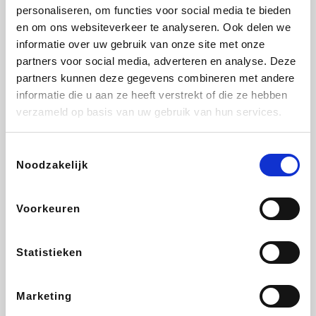
Vidaxl
Lampenlicht.be
Adidas
Hotels.com
personaliseren, om functies voor social media te bieden
en om ons websiteverkeer te analyseren. Ook delen we
informatie over uw gebruik van onze site met onze
partners voor social media, adverteren en analyse. Deze
partners kunnen deze gegevens combineren met andere
Plopsa
DectDirect
Medpets.be
All Accor
informatie die u aan ze heeft verstrekt of die ze hebben
verzameld op basis van uw gebruik van hun services.
Toestemmingsselectie
Noodzakelijk
Brussels Airlines
Wondr.Care
Wijnvoordeel.be
Disneyland Paris
Voorkeuren
ZEB
EuroGifts
Ibood
Get Your Guide
Statistieken
Marketing