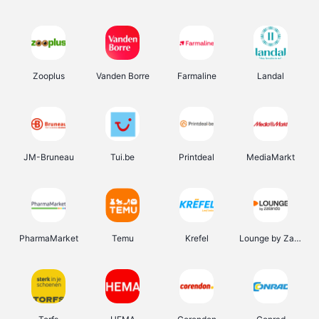
Zooplus
Vanden Borre
Farmaline
Landal
JM-Bruneau
Tui.be
Printdeal
MediaMarkt
PharmaMarket
Temu
Krefel
Lounge by Zalando