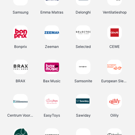
Samsung
Emma Matras
Delonghi
Ventilatieshop
Bonprix
Zeeman
Selected
CEWE
BRAX
Bax Music
Samsonite
European Sleeper
Centrum Voor Avondonderwijs
EasyToys
Sawiday
Oilily