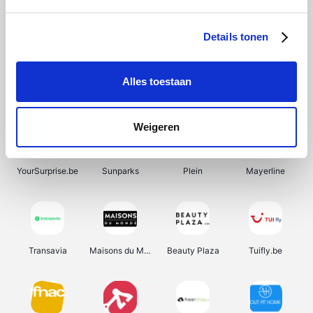
SupraBazar
Shein
Bergfreunde
Smartwatchbanden
Details tonen
Alles toestaan
Manutan
Pazzox
Wijnbeurs.be
HBM Machines
Weigeren
YourSurprise.be
Sunparks
Plein
Mayerline
Transavia
Maisons du Monde
Beauty Plaza
Tuifly.be