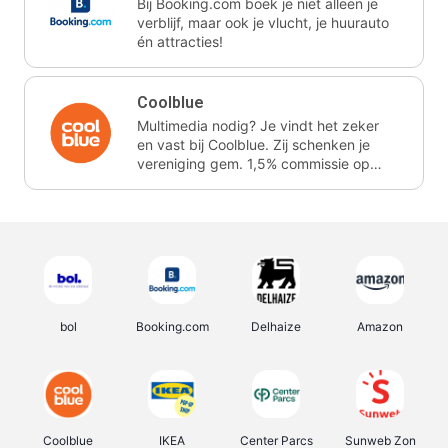
Bij Booking.com boek je niet alleen je
verblijf, maar ook je vlucht, je huurauto
én attracties!
Coolblue
Multimedia nodig? Je vindt het zeker
en vast bij Coolblue. Zij schenken je
vereniging gem. 1,5% commissie op
jouw aankoop.
bol
Booking.com
Delhaize
Amazon
Coolblue
IKEA
Center Parcs
Sunweb Zon