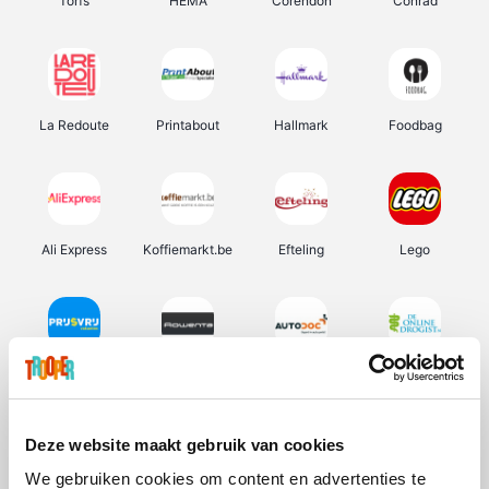
Torfs
HEMA
Corendon
Conrad
La Redoute
Printabout
Hallmark
Foodbag
Ali Express
Koffiemarkt.be
Efteling
Lego
Prijsvrij
Rowenta
Autodoc
De Online Drogist
Deze website maakt gebruik van cookies
We gebruiken cookies om content en advertenties te