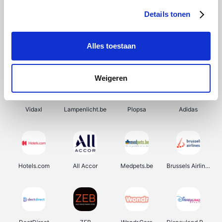
Details tonen
Alles toestaan
Prijsvrij
Rowenta
Autodoc
De Online Drogist
Weigeren
Vidaxl
Lampenlicht.be
Plopsa
Adidas
Hotels.com
All Accor
Medpets.be
Brussels Airlines