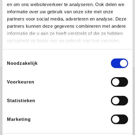
Bij Booking.com boek je niet alleen je
en om ons websiteverkeer te analyseren. Ook delen we
verblijf, maar ook je vlucht, je huurauto
informatie over uw gebruik van onze site met onze
én attracties!
partners voor social media, adverteren en analyse. Deze
partners kunnen deze gegevens combineren met andere
Coolblue
informatie die u aan ze heeft verstrekt of die ze hebben
Multimedia nodig? Je vindt het zeker
verzameld op basis van uw gebruik van hun services.
en vast bij Coolblue. Zij schenken je
vereniging gem. 1,5% commissie op
jouw aankoop.
Toestemmingsselectie
Noodzakelijk
Voorkeuren
La Redoute
Printabout
Efteling
Hallmark
Statistieken
Marketing
Ali Express
Foodbag
Koffiemarkt.be
Lego