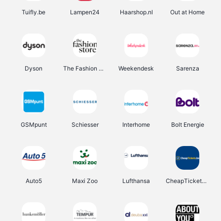
Tuifly.be
Lampen24
Haarshop.nl
Out at Home
Dyson
The Fashion Store
Weekendesk
Sarenza
GSMpunt
Schiesser
Interhome
Bolt Energie
Auto5
Maxi Zoo
Lufthansa
CheapTickets.be