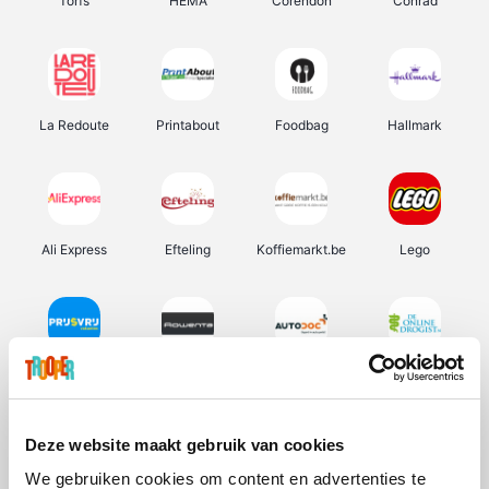
Torfs
HEMA
Corendon
Conrad
La Redoute
Printabout
Foodbag
Hallmark
Ali Express
Efteling
Koffiemarkt.be
Lego
Prijsvrij
Rowenta
Autodoc
De Online Drogist
Deze website maakt gebruik van cookies
We gebruiken cookies om content en advertenties te