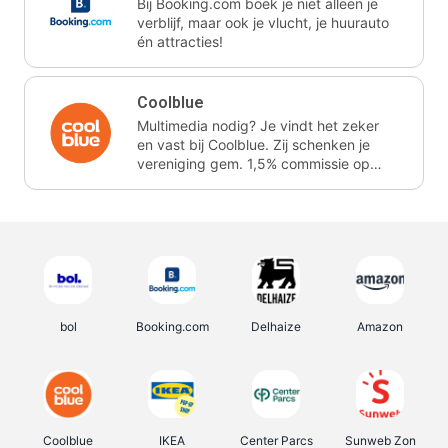
Bij Booking.com boek je niet alleen je
verblijf, maar ook je vlucht, je huurauto
én attracties!
Coolblue
Multimedia nodig? Je vindt het zeker
en vast bij Coolblue. Zij schenken je
vereniging gem. 1,5% commissie op
jouw aankoop.
bol
Booking.com
Delhaize
Amazon
Coolblue
IKEA
Center Parcs
Sunweb Zon