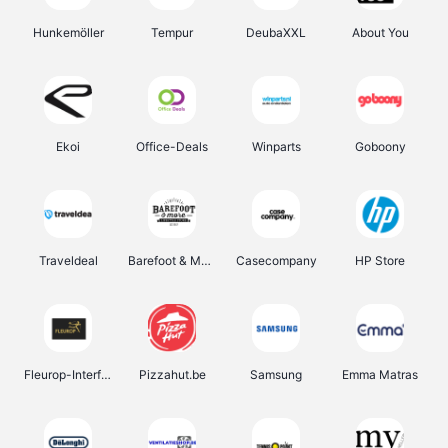
Hunkemöller
Tempur
DeubaXXL
About You
Ekoi
Office-Deals
Winparts
Goboony
Traveldeal
Barefoot & More
Casecompany
HP Store
Fleurop-Interflora
Pizzahut.be
Samsung
Emma Matras