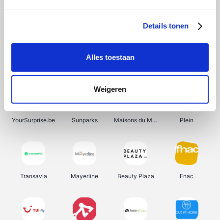
Shein
Get Your Guide
Bergfreunde
Pazzox
Details tonen
Alles toestaan
Smartwatchbanden
Manutan
Wijnbeurs.be
HBM Machines
Weigeren
YourSurprise.be
Sunparks
Maisons du Monde
Plein
Transavia
Mayerline
Beauty Plaza
Fnac