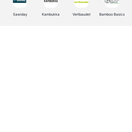
Sawiday
Kambukka
Vertbaudet
Bamboo Basics
Viator
Deurklinkenshop
Samsonite
OTTO Office
Energie.be
Groepen.be
Name It
Albelli.be
Joybuy
Borgerhoff & Lamberigts
Myprotein
JBL