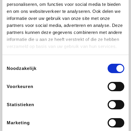
Vidaxl
Plopsa
Lampenlicht.be
Adidas
personaliseren, om functies voor social media te bieden
en om ons websiteverkeer te analyseren. Ook delen we
informatie over uw gebruik van onze site met onze
partners voor social media, adverteren en analyse. Deze
partners kunnen deze gegevens combineren met andere
Hotels.com
All Accor
Brussels Airlines
Medpets.be
informatie die u aan ze heeft verstrekt of die ze hebben
verzameld op basis van uw gebruik van hun services.
Toestemmingsselectie
Noodzakelijk
DectDirect
Wijnvoordeel.be
Wondr.Care
ZEB
Voorkeuren
Disneyland Paris
EuroGifts
Ibood
SupraBazar
Statistieken
Marketing