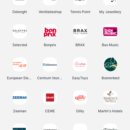
Delonghi
Ventilatieshop
Tennis Point
My Jewellery
Selected
Bonprix
BRAX
Bax Music
European Sleeper
Centrum Voor Avondonderwijs
EasyToys
Boerenbed
Zeeman
CEWE
Oilily
Martin's Hotels