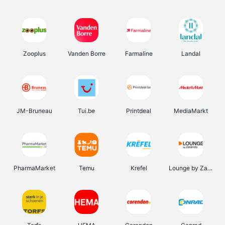
Zooplus
Vanden Borre
Farmaline
Landal
JM-Bruneau
Tui.be
Printdeal
MediaMarkt
PharmaMarket
Temu
Krefel
Lounge by Zalando