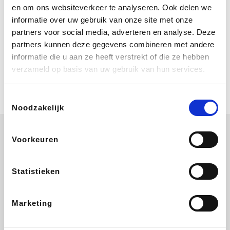
Bij Booking.com boek je niet alleen je
en om ons websiteverkeer te analyseren. Ook delen we
verblijf, maar ook je vlucht, je huurauto
informatie over uw gebruik van onze site met onze
én attracties!
partners voor social media, adverteren en analyse. Deze
partners kunnen deze gegevens combineren met andere
Coolblue
informatie die u aan ze heeft verstrekt of die ze hebben
Multimedia nodig? Je vindt het zeker
verzameld op basis van uw gebruik van hun services.
en vast bij Coolblue. Zij schenken je
vereniging gem. 1,5% commissie op
jouw aankoop.
Toestemmingsselectie
Noodzakelijk
Voorkeuren
Wijnvoordeel.be
EuroGifts
Ibood
SupraBazar
Statistieken
Marketing
Shein
Bergfreunde
Pazzox
Smartwatchbanden