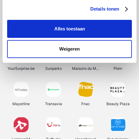
Details tonen
Alles toestaan
Manutan
Get Your Guide
Wijnbeurs.be
HBM Machines
Weigeren
YourSurprise.be
Sunparks
Maisons du Monde
Plein
Mayerline
Transavia
Fnac
Beauty Plaza