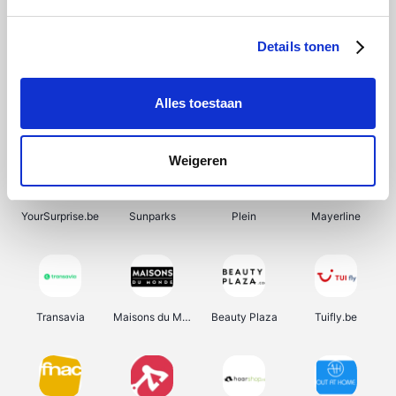
SupraBazar
Shein
Bergfreunde
Smartwatchbanden
Details tonen
Alles toestaan
Manutan
Pazzox
Wijnbeurs.be
HBM Machines
Weigeren
YourSurprise.be
Sunparks
Plein
Mayerline
Transavia
Maisons du Monde
Beauty Plaza
Tuifly.be