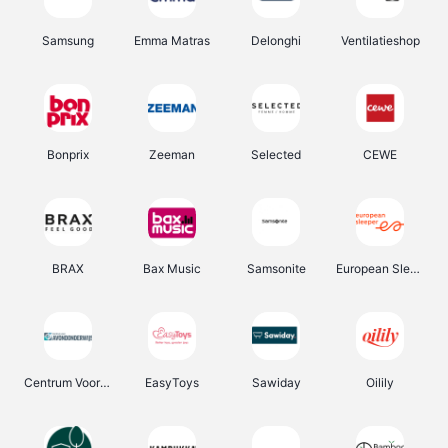
Samsung
Emma Matras
Delonghi
Ventilatieshop
Bonprix
Zeeman
Selected
CEWE
BRAX
Bax Music
Samsonite
European Sleeper
Centrum Voor Avondonderwijs
EasyToys
Sawiday
Oilily