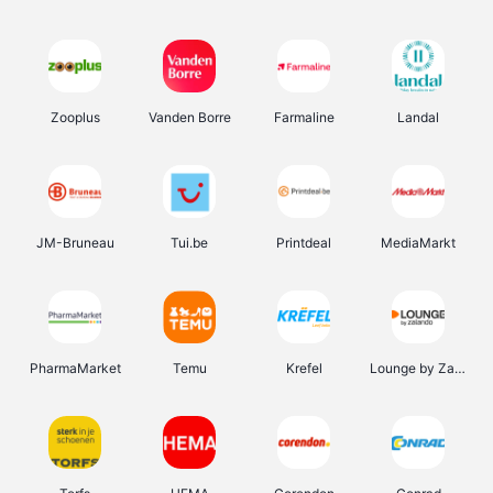
Zooplus
Vanden Borre
Farmaline
Landal
JM-Bruneau
Tui.be
Printdeal
MediaMarkt
PharmaMarket
Temu
Krefel
Lounge by Zalando