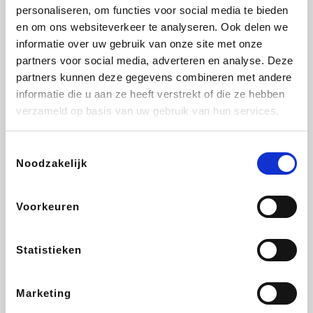
Vidaxl
Lampenlicht.be
Adidas
Hotels.com
personaliseren, om functies voor social media te bieden
en om ons websiteverkeer te analyseren. Ook delen we
informatie over uw gebruik van onze site met onze
partners voor social media, adverteren en analyse. Deze
partners kunnen deze gegevens combineren met andere
Plopsa
DectDirect
Medpets.be
All Accor
informatie die u aan ze heeft verstrekt of die ze hebben
verzameld op basis van uw gebruik van hun services.
Toestemmingsselectie
Noodzakelijk
Brussels Airlines
Wondr.Care
Wijnvoordeel.be
Disneyland Paris
Voorkeuren
ZEB
EuroGifts
Ibood
Get Your Guide
Statistieken
Marketing