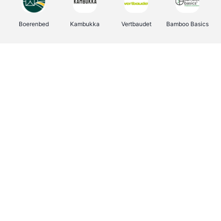
Boerenbed
Kambukka
Vertbaudet
Bamboo Basics
Viator
Deurklinkenshop
Joybuy
OTTO Office
Energie.be
Groepen.be
Name It
Shop like you Give A Damn
Expedia.be
Borgerhoff & Lamberigts
Myprotein
Albelli.be