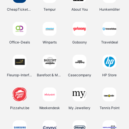
CheapTickets.be
Tempur
About You
Hunkemöller
Office-Deals
Winparts
Goboony
Traveldeal
Fleurop-Interflora
Barefoot & More
Casecompany
HP Store
Pizzahut.be
Weekendesk
My Jewellery
Tennis Point