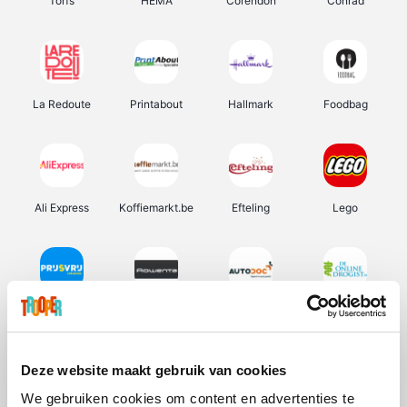
Torfs
HEMA
Corendon
Conrad
La Redoute
Printabout
Hallmark
Foodbag
Ali Express
Koffiemarkt.be
Efteling
Lego
Prijsvrij
Rowenta
Autodoc
De Online Drogist
Deze website maakt gebruik van cookies
We gebruiken cookies om content en advertenties te