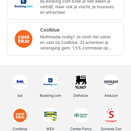
Bij Booking.com boek je niet alleen je
verblijf, maar ook je vlucht, je huurauto
én attracties!
Coolblue
Multimedia nodig? Je vindt het zeker
en vast bij Coolblue. Zij schenken je
vereniging gem. 1,5% commissie op
jouw aankoop.
bol
Booking.com
Delhaize
Amazon
Coolblue
IKEA
Center Parcs
Sunweb Zon