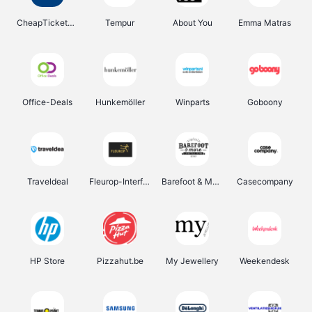
CheapTickets.be
Tempur
About You
Emma Matras
Office-Deals
Hunkemöller
Winparts
Goboony
Traveldeal
Fleurop-Interflora
Barefoot & More
Casecompany
HP Store
Pizzahut.be
My Jewellery
Weekendesk