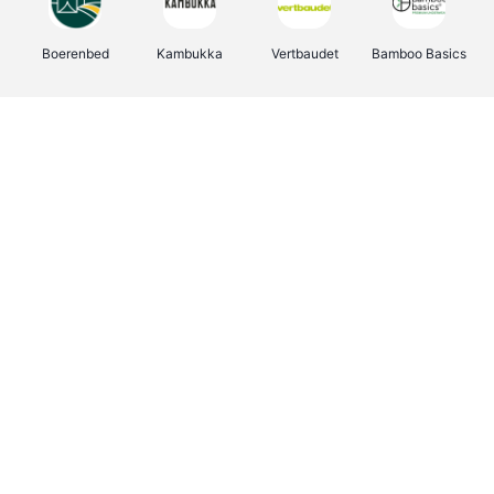
Boerenbed
Kambukka
Vertbaudet
Bamboo Basics
Viator
Deurklinkenshop
Joybuy
OTTO Office
Groepen.be
Shop like you Give A Damn
Expedia.be
Borgerhoff & Lamberigts
Myprotein
Albelli.be
Martin's Hotels
Name It