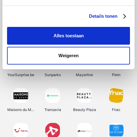
Shein
Bergfreunde
SupraBazar
Smartwatchbanden
Details tonen
Alles toestaan
Manutan
Pazzox
Wijnbeurs.be
HBM Machines
Weigeren
YourSurprise.be
Sunparks
Mayerline
Plein
Maisons du Monde
Transavia
Beauty Plaza
Fnac