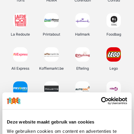
Torfs
HEMA
Corendon
Conrad
La Redoute
Printabout
Hallmark
Foodbag
Ali Express
Koffiemarkt.be
Efteling
Lego
Prijsvrij
Rowenta
Autodoc
Vidaxl
Deze website maakt gebruik van cookies
We gebruiken cookies om content en advertenties te