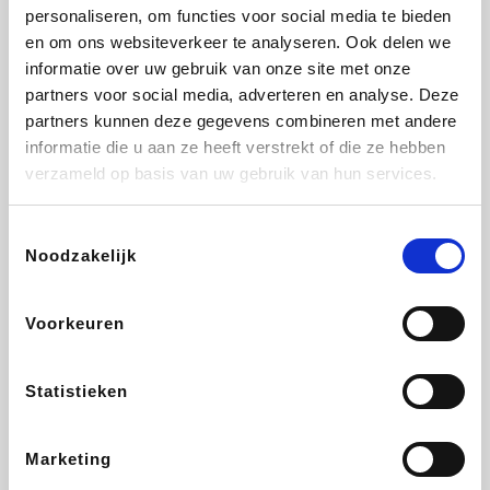
Lampenlicht.be
De Online Drogist
Hotels.com
Adidas
personaliseren, om functies voor social media te bieden
en om ons websiteverkeer te analyseren. Ook delen we
informatie over uw gebruik van onze site met onze
partners voor social media, adverteren en analyse. Deze
partners kunnen deze gegevens combineren met andere
Plopsa
DectDirect
Medpets.be
All Accor
informatie die u aan ze heeft verstrekt of die ze hebben
verzameld op basis van uw gebruik van hun services.
Toestemmingsselectie
Noodzakelijk
Brussels Airlines
Wondr.Care
Wijnvoordeel.be
Disneyland Paris
Voorkeuren
EuroGifts
ZEB
Ibood
Get Your Guide
Statistieken
Marketing