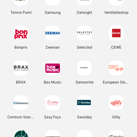
Tennis Point
Samsung
Delonghi
Ventilatieshop
Bonprix
Zeeman
Selected
CEWE
BRAX
Bax Music
Samsonite
European Sleeper
Centrum Voor Avondonderwijs
EasyToys
Sawiday
Oilily