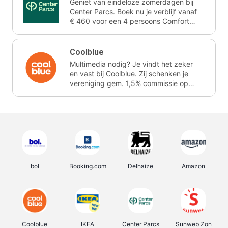
Geniet van eindeloze zomerdagen bij
Center Parcs. Boek nu je verblijf vanaf
€ 460 voor een 4 persoons Comfort
cottage voor 3 nachten. Ze schenken
je vereniging gem. 2,4% commissie.
Coolblue
Multimedia nodig? Je vindt het zeker
en vast bij Coolblue. Zij schenken je
vereniging gem. 1,5% commissie op
jouw aankoop.
bol
Booking.com
Delhaize
Amazon
Coolblue
IKEA
Center Parcs
Sunweb Zon