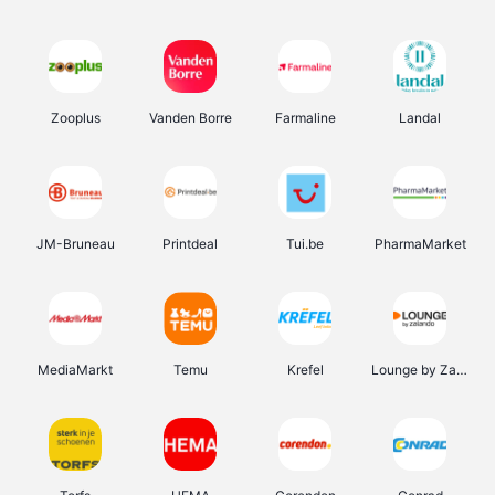
Zooplus
Vanden Borre
Farmaline
Landal
JM-Bruneau
Printdeal
Tui.be
PharmaMarket
MediaMarkt
Temu
Krefel
Lounge by Zalando