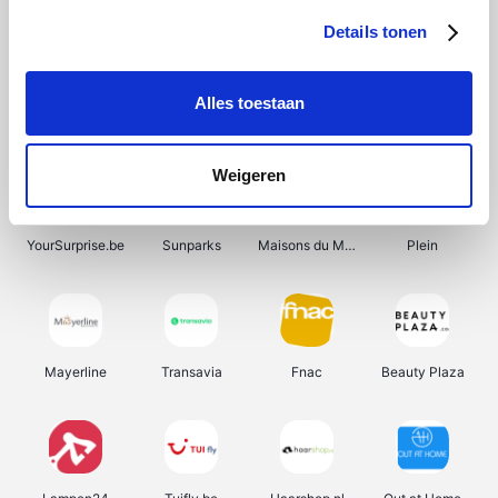
Details tonen
Alles toestaan
Manutan
Get Your Guide
Wijnbeurs.be
HBM Machines
Weigeren
YourSurprise.be
Sunparks
Maisons du Monde
Plein
Mayerline
Transavia
Fnac
Beauty Plaza