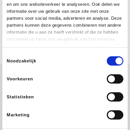
Bij Booking.com boek je niet alleen je
en om ons websiteverkeer te analyseren. Ook delen we
verblijf, maar ook je vlucht, je huurauto
informatie over uw gebruik van onze site met onze
én attracties!
partners voor social media, adverteren en analyse. Deze
partners kunnen deze gegevens combineren met andere
Coolblue
informatie die u aan ze heeft verstrekt of die ze hebben
Multimedia nodig? Je vindt het zeker
verzameld op basis van uw gebruik van hun services.
en vast bij Coolblue. Zij schenken je
vereniging gem. 1,5% commissie op
jouw aankoop.
Toestemmingsselectie
Noodzakelijk
Voorkeuren
Wijnvoordeel.be
EuroGifts
Ibood
SupraBazar
Statistieken
Marketing
Shein
Bergfreunde
Pazzox
Smartwatchbanden