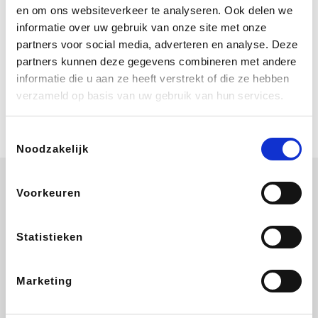
Bij Booking.com boek je niet alleen je
en om ons websiteverkeer te analyseren. Ook delen we
verblijf, maar ook je vlucht, je huurauto
informatie over uw gebruik van onze site met onze
én attracties!
partners voor social media, adverteren en analyse. Deze
partners kunnen deze gegevens combineren met andere
Coolblue
informatie die u aan ze heeft verstrekt of die ze hebben
Multimedia nodig? Je vindt het zeker
verzameld op basis van uw gebruik van hun services.
en vast bij Coolblue. Zij schenken je
vereniging gem. 1,5% commissie op
jouw aankoop.
Toestemmingsselectie
Noodzakelijk
Voorkeuren
Disneyland Paris
EuroGifts
Ibood
SupraBazar
Statistieken
Marketing
Shein
Get Your Guide
Bergfreunde
Pazzox