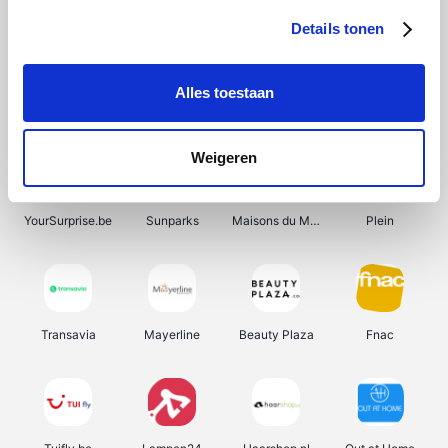
Details tonen
Alles toestaan
Smartwatchbanden
Manutan
Wijnbeurs.be
HBM Machines
Weigeren
YourSurprise.be
Sunparks
Maisons du Monde
Plein
Transavia
Mayerline
Beauty Plaza
Fnac