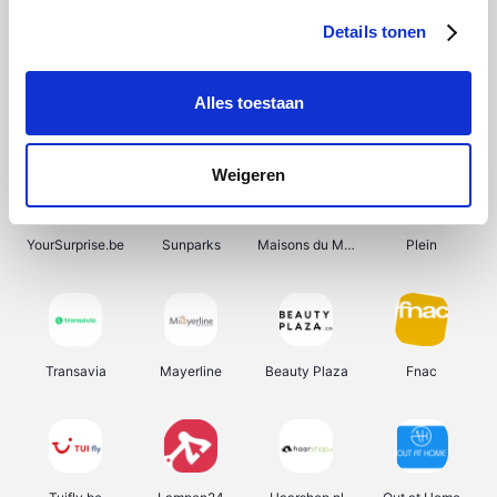
Details tonen
Alles toestaan
Smartwatchbanden
Manutan
Wijnbeurs.be
HBM Machines
Weigeren
YourSurprise.be
Sunparks
Maisons du Monde
Plein
Transavia
Mayerline
Beauty Plaza
Fnac