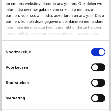
Bij Booking.com boek je niet alleen je
en om ons websiteverkeer te analyseren. Ook delen we
verblijf, maar ook je vlucht, je huurauto
informatie over uw gebruik van onze site met onze
én attracties!
partners voor social media, adverteren en analyse. Deze
partners kunnen deze gegevens combineren met andere
Coolblue
informatie die u aan ze heeft verstrekt of die ze hebben
Multimedia nodig? Je vindt het zeker
verzameld op basis van uw gebruik van hun services.
en vast bij Coolblue. Zij schenken je
vereniging gem. 1,5% commissie op
jouw aankoop.
Toestemmingsselectie
Noodzakelijk
Voorkeuren
Disneyland Paris
EuroGifts
Ibood
SupraBazar
Statistieken
Marketing
Shein
Get Your Guide
Bergfreunde
Pazzox