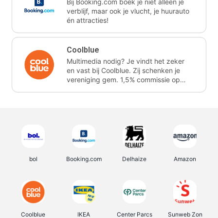
Bij Booking.com boek je niet alleen je
verblijf, maar ook je vlucht, je huurauto
én attracties!
Coolblue
Multimedia nodig? Je vindt het zeker
en vast bij Coolblue. Zij schenken je
vereniging gem. 1,5% commissie op
jouw aankoop.
bol
Booking.com
Delhaize
Amazon
Coolblue
IKEA
Center Parcs
Sunweb Zon