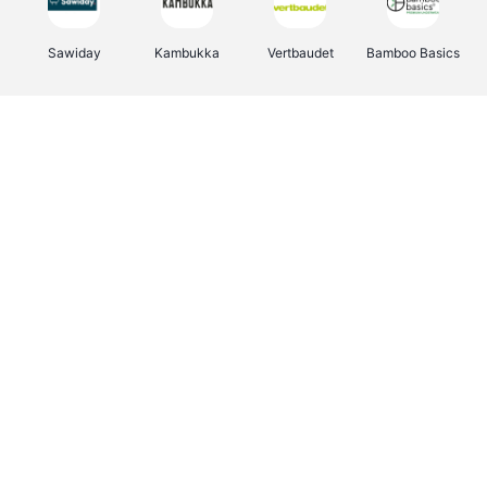
Sawiday
Kambukka
Vertbaudet
Bamboo Basics
Viator
Deurklinkenshop
Samsonite
OTTO Office
Energie.be
Groepen.be
Name It
Albelli.be
Joybuy
Borgerhoff & Lamberigts
Myprotein
JBL