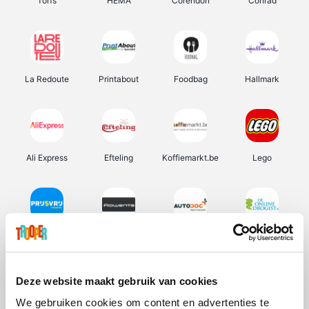
Torfs
HEMA
Corendon
Conrad
La Redoute
Printabout
Foodbag
Hallmark
Ali Express
Efteling
Koffiemarkt.be
Lego
Prijsvrij
Rowenta
Autodoc
De Online Drogist
Deze website maakt gebruik van cookies
We gebruiken cookies om content en advertenties te