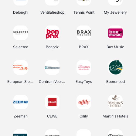
Delonghi
Ventilatieshop
Tennis Point
My Jewellery
Selected
Bonprix
BRAX
Bax Music
European Sleeper
Centrum Voor Avondonderwijs
EasyToys
Boerenbed
Zeeman
CEWE
Oilily
Martin's Hotels