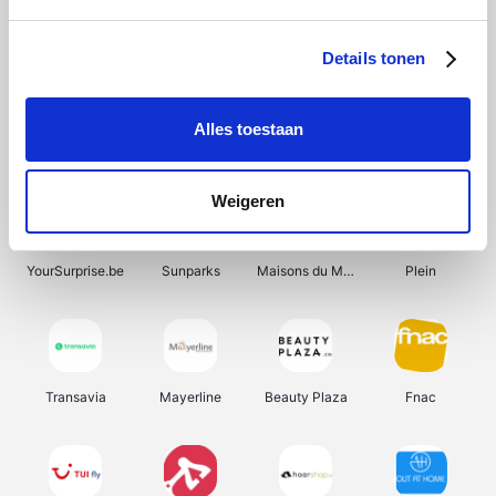
Shein
Get Your Guide
Bergfreunde
Pazzox
Details tonen
Alles toestaan
Smartwatchbanden
Manutan
Wijnbeurs.be
HBM Machines
Weigeren
YourSurprise.be
Sunparks
Maisons du Monde
Plein
Transavia
Mayerline
Beauty Plaza
Fnac