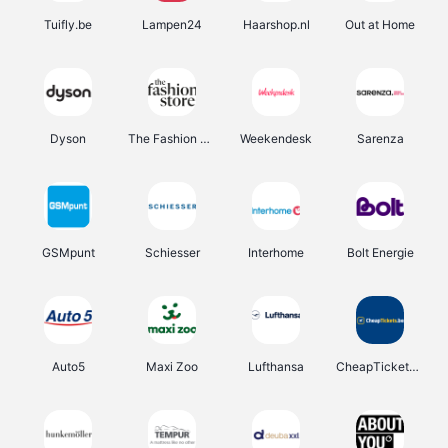
Tuifly.be
Lampen24
Haarshop.nl
Out at Home
Dyson
The Fashion Store
Weekendesk
Sarenza
GSMpunt
Schiesser
Interhome
Bolt Energie
Auto5
Maxi Zoo
Lufthansa
CheapTickets.be