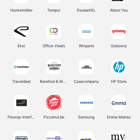
Hunkemöller
Tempur
DeubaXXL
About You
Ekoi
Office-Deals
Winparts
Goboony
Traveldeal
Barefoot & More
Casecompany
HP Store
Fleurop-Interflora
Pizzahut.be
Samsung
Emma Matras