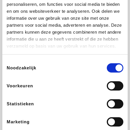
Vidaxl
Plopsa
Lampenlicht.be
Adidas
personaliseren, om functies voor social media te bieden
en om ons websiteverkeer te analyseren. Ook delen we
informatie over uw gebruik van onze site met onze
partners voor social media, adverteren en analyse. Deze
partners kunnen deze gegevens combineren met andere
Hotels.com
All Accor
Brussels Airlines
Medpets.be
informatie die u aan ze heeft verstrekt of die ze hebben
verzameld op basis van uw gebruik van hun services.
Toestemmingsselectie
Noodzakelijk
DectDirect
Wijnvoordeel.be
Wondr.Care
ZEB
Voorkeuren
Disneyland Paris
EuroGifts
Ibood
SupraBazar
Statistieken
Marketing