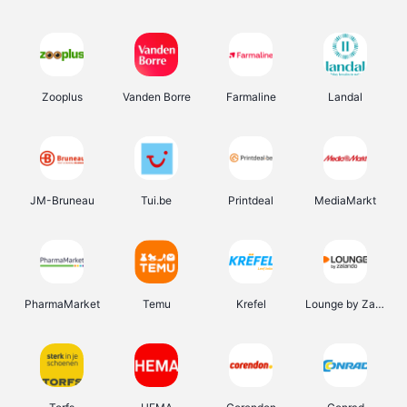
Zooplus
Vanden Borre
Farmaline
Landal
JM-Bruneau
Tui.be
Printdeal
MediaMarkt
PharmaMarket
Temu
Krefel
Lounge by Zalando