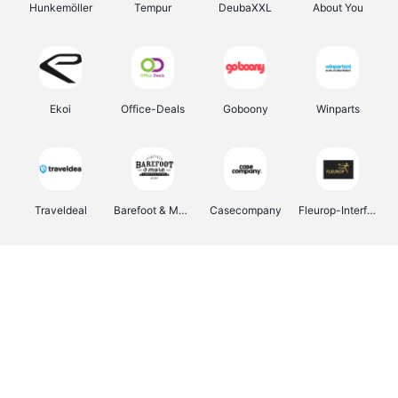
Hunkemöller
Tempur
DeubaXXL
About You
Ekoi
Office-Deals
Goboony
Winparts
Traveldeal
Barefoot & More
Casecompany
Fleurop-Interflora
Pizzahut.be
Samsung
Emma Matras
My Jewellery