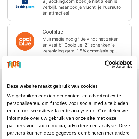
Bij Booking.com boek je niet alleen je
verblijf, maar ook je vlucht, je huurauto
én attracties!
Coolblue
Multimedia nodig? Je vindt het zeker
en vast bij Coolblue. Zij schenken je
vereniging gem. 1,5% commissie op
jouw aankoop.
Deze website maakt gebruik van cookies
We gebruiken cookies om content en advertenties te
Wijnvoordeel.be
EuroGifts
Ibood
SupraBazar
personaliseren, om functies voor social media te bieden
en om ons websiteverkeer te analyseren. Ook delen we
informatie over uw gebruik van onze site met onze
partners voor social media, adverteren en analyse. Deze
partners kunnen deze gegevens combineren met andere
Shein
Bergfreunde
Pazzox
Smartwatchbanden