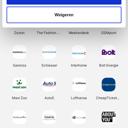
Lampen24
Tuifly.be
Haarshop.nl
Out at Home
Weigeren
Dyson
The Fashion Store
Weekendesk
GSMpunt
Sarenza
Schiesser
Interhome
Bolt Energie
Maxi Zoo
Auto5
Lufthansa
CheapTickets.be