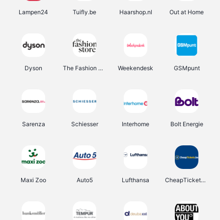
Lampen24
Tuifly.be
Haarshop.nl
Out at Home
Dyson
The Fashion Store
Weekendesk
GSMpunt
Sarenza
Schiesser
Interhome
Bolt Energie
Maxi Zoo
Auto5
Lufthansa
CheapTickets.be