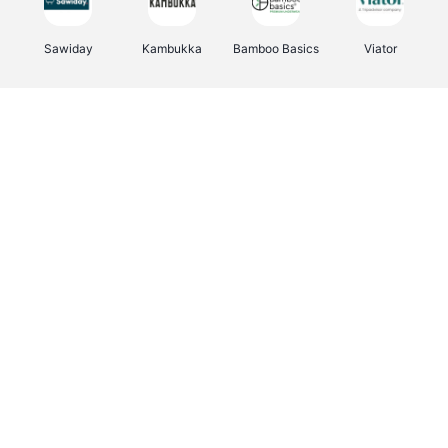
Sawiday
Kambukka
Bamboo Basics
Viator
Deurklinkenshop
Samsonite
Vertbaudet
OTTO Office
Energie.be
Joybuy
Groepen.be
Name It
Albelli.be
Borgerhoff & Lamberigts
Myprotein
JBL