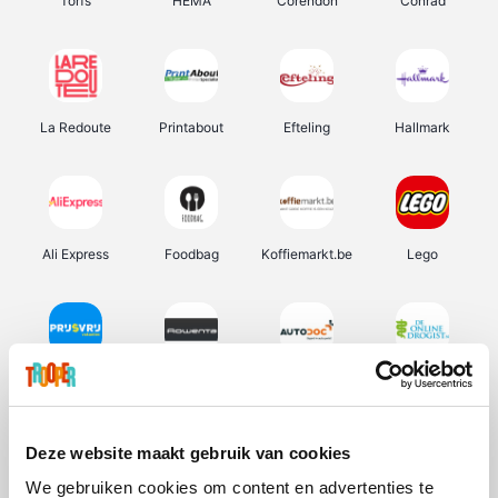
Torfs
HEMA
Corendon
Conrad
La Redoute
Printabout
Efteling
Hallmark
Ali Express
Foodbag
Koffiemarkt.be
Lego
Prijsvrij
Rowenta
Autodoc
De Online Drogist
Deze website maakt gebruik van cookies
We gebruiken cookies om content en advertenties te