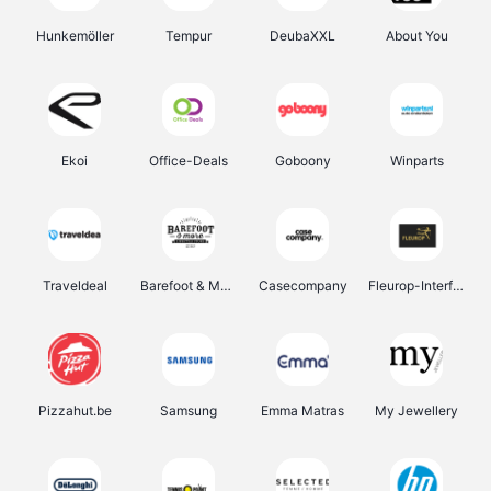
Hunkemöller
Tempur
DeubaXXL
About You
Ekoi
Office-Deals
Goboony
Winparts
Traveldeal
Barefoot & More
Casecompany
Fleurop-Interflora
Pizzahut.be
Samsung
Emma Matras
My Jewellery