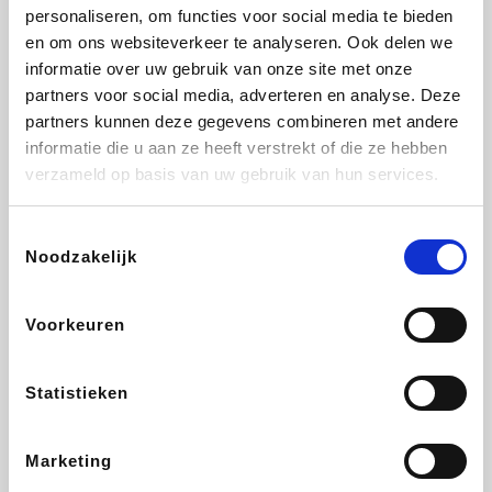
Vidaxl
Lampenlicht.be
Plopsa
Adidas
personaliseren, om functies voor social media te bieden
en om ons websiteverkeer te analyseren. Ook delen we
informatie over uw gebruik van onze site met onze
partners voor social media, adverteren en analyse. Deze
partners kunnen deze gegevens combineren met andere
Hotels.com
All Accor
Medpets.be
Brussels Airlines
informatie die u aan ze heeft verstrekt of die ze hebben
verzameld op basis van uw gebruik van hun services.
Toestemmingsselectie
Noodzakelijk
DectDirect
ZEB
Wondr.Care
Disneyland Paris
Voorkeuren
Wijnvoordeel.be
EuroGifts
Ibood
SupraBazar
Statistieken
Marketing