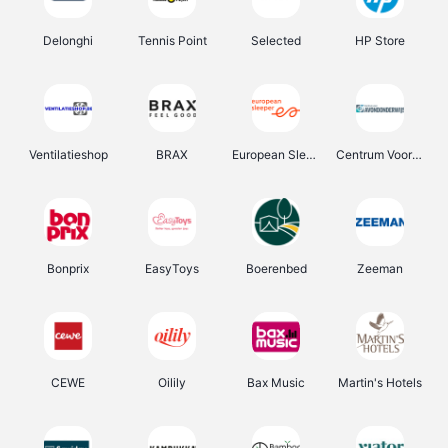
Delonghi
Tennis Point
Selected
HP Store
Ventilatieshop
BRAX
European Sleeper
Centrum Voor Avondonderwijs
Bonprix
EasyToys
Boerenbed
Zeeman
CEWE
Oilily
Bax Music
Martin's Hotels