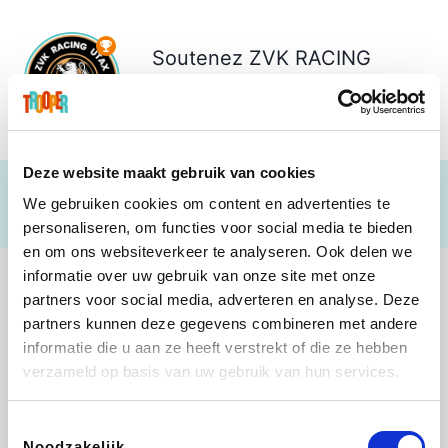
Soutenez
ZVK RACING
UTAX Wezembeek-Oppem
€ 200
Deze website maakt gebruik van cookies
We gebruiken cookies om content en advertenties te
personaliseren, om functies voor social media te bieden
en om ons websiteverkeer te analyseren. Ook delen we
informatie over uw gebruik van onze site met onze
partners voor social media, adverteren en analyse. Deze
partners kunnen deze gegevens combineren met andere
informatie die u aan ze heeft verstrekt of die ze hebben
Direct Ferries
Shop like you Give A Damn
Stronger
DreamLand
verzameld op basis van uw gebruik van hun services.
Toestemmingsselectie
Noodzakelijk