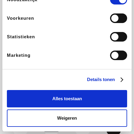
Yves Rocher
Rentcars BE
CAMPER
Marie-Stella-Maris
Voorkeuren
Statistieken
Philips Hue
Babor
Schäfer Shop
Walibi
Marketing
Pierre et Vacances
RAD
LIU JO
Plopsa Verblijven
Details tonen
Alles toestaan
Spartoo
Pixartprinting
BBODY
Holidaysuites.be
Weigeren