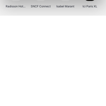
Radisson Hotels
SNCF Connect
Isabel Marant
Ici Paris XL
BergHOFF Home
Kenwood
Brouwland
I-run
Moulinex
Happy Size
Atlas & Zanzibar
Visiondirect
123optic
Warredal
Marlies Dekkers
Lyca Mobile