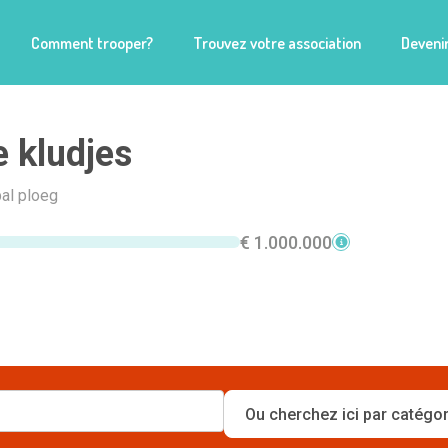
Comment trooper?
Trouvez votre association
Devenir
 kludjes
al ploeg
€ 1.000.000