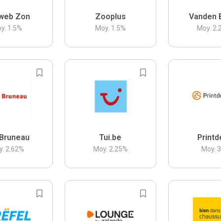
web Zon
Zooplus
Vanden 
y.
1.5
%
Moy.
1.5
%
Moy.
2.
Bruneau
Tui.be
Printd
y.
2.62
%
Moy.
2.25
%
Moy.