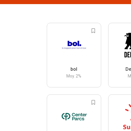
bol
De
Moy.
2
%
M