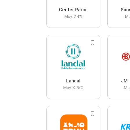
Center Parcs
Sun
Moy.
2.4
%
Mo
Landal
JM-
Moy.
3.75
%
Mo