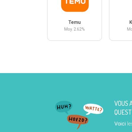
Temu
K
Moy.
2.62
%
Mo
VOUS 
QUEST
Voici
le