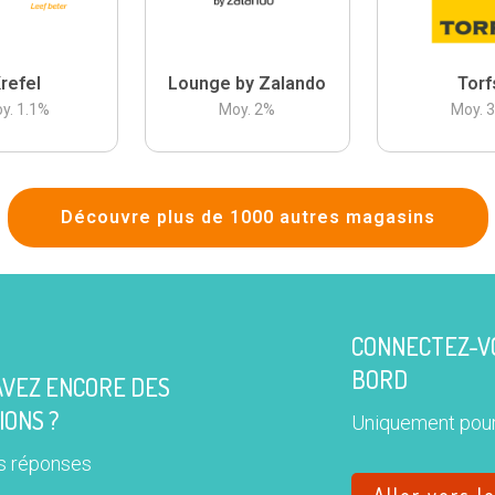
refel
Lounge by Zalando
Torf
y.
1.1
%
Moy.
2
%
Moy.
Découvre plus de 1000 autres magasins
CONNECTEZ-VO
BORD
AVEZ ENCORE DES
IONS ?
Uniquement pour
s réponses