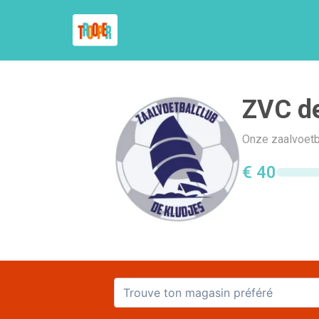
ZVC de
Onze zaalvoetb
€ 40