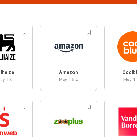
lhaize
Amazon
Coolb
oy.
1
%
Moy.
1.5
%
Moy.
1.