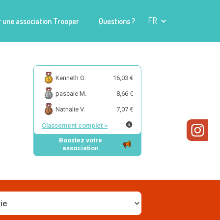
FR
 une association Trooper
Questions ?
Kenneth G.
16,03 €
pascale M.
8,66 €
Nathalie V.
7,07 €
Classement complet
>
Boostez votre
association