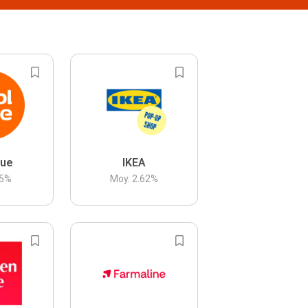
lue
IKEA
5
%
Moy.
2.62
%