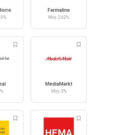
Borre
Farmaline
25
%
Moy.
2.62
%
eal
MediaMarkt
3
%
Moy.
3
%