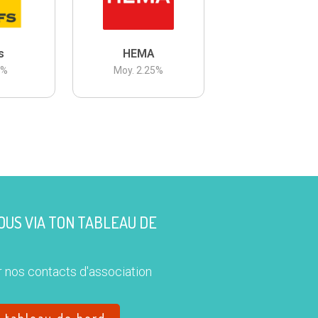
s
HEMA
3
%
Moy.
2.25
%
US VIA TON TABLEAU DE
 nos contacts d'association