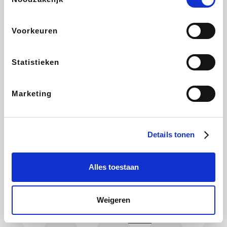
CAMPER
Holidaysuites.be
DreamLand
Stronger
Voorkeuren
Statistieken
Philips Hue
Yves Rocher
Babor
RAD
Marketing
Marie-Stella-Maris
Schäfer Shop
Walibi
Pierre et Vacances
Details tonen
Alles toestaan
Newpharma
Spartoo
Plopsa Verblijven
Warredal
Weigeren