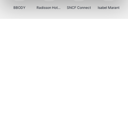
BBODY
Radisson Hotels
SNCF Connect
Isabel Marant
Ici Paris XL
BergHOFF Home
Brouwland
I-run
Moulinex
Happy Size
Atlas & Zanzibar
Kenwood
123optic
Marlies Dekkers
Lyca Mobile
LIU JO