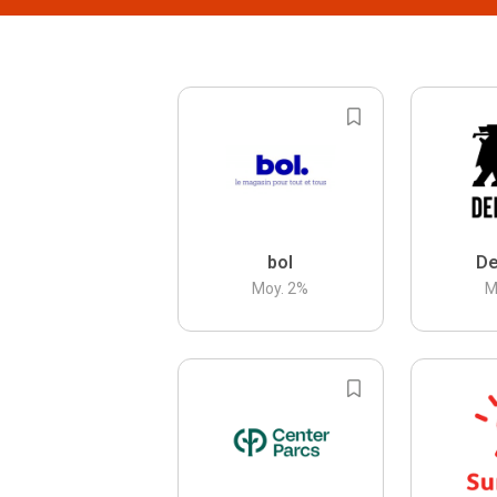
bol
De
Moy.
2
%
M