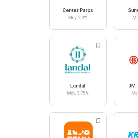
Center Parcs
Sun
Moy.
2.4
%
Mo
Landal
JM-
Moy.
3.75
%
Mo