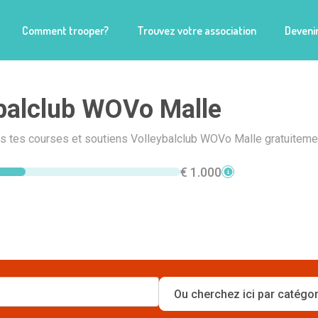
Comment trooper?
Trouvez votre association
Devenir
balclub WOVo Malle
is tes courses et soutiens Volleybalclub WOVo Malle gratuitemen
€ 1.000