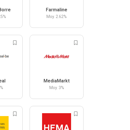
Borre
Farmaline
25
%
Moy.
2.62
%
eal
MediaMarkt
3
%
Moy.
3
%