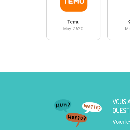
Temu
K
Moy.
2.62
%
Mo
VOUS 
QUEST
Voici
le