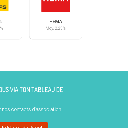
s
HEMA
3
%
Moy.
2.25
%
US VIA TON TABLEAU DE
 nos contacts d'association