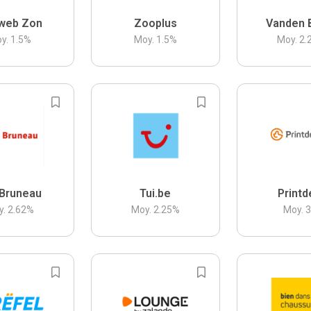
web Zon
Zooplus
Vanden 
y.
1.5
%
Moy.
1.5
%
Moy.
2.
Bruneau
Tui.be
Printd
y.
2.62
%
Moy.
2.25
%
Moy.