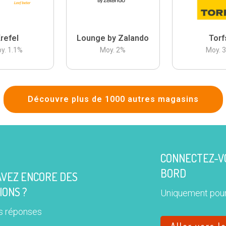
refel
Lounge by Zalando
Torf
y.
1.1
%
Moy.
2
%
Moy.
Découvre plus de 1000 autres magasins
CONNECTEZ-VO
BORD
AVEZ ENCORE DES
IONS ?
Uniquement pour
s réponses