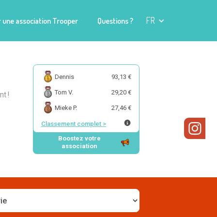
FR
 une association Trooper
Questions ?
Dennis
93,13 €
Tom V.
29,20 €
t !
Mieke P.
27,46 €
Classement complet
>
Boostez votre
association