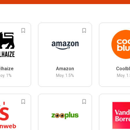
lhaize
Amazon
Coolb
oy.
1
%
Moy.
1.5
%
Moy.
1.