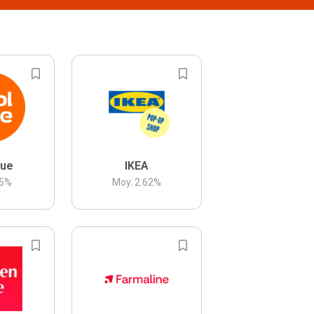
lue
IKEA
5
%
Moy.
2.62
%