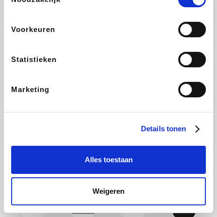
CAMPER
Yves Rocher
Stronger
Philips Hue
Voorkeuren
Statistieken
Babor
RAD
Schäfer Shop
Marie-Stella-Maris
Marketing
Walibi
Pierre et Vacances
Spartoo
Plopsa Verblijven
Details tonen
Alles toestaan
Warredal
Pixartprinting
BBODY
Holidaysuites.be
Weigeren