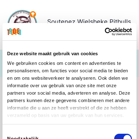
Soutenez
Wielsbeke Pitbulls
€ 122
Deze website maakt gebruik van cookies
We gebruiken cookies om content en advertenties te
personaliseren, om functies voor social media te bieden
en om ons websiteverkeer te analyseren. Ook delen we
informatie over uw gebruik van onze site met onze
partners voor social media, adverteren en analyse. Deze
partners kunnen deze gegevens combineren met andere
informatie die u aan ze heeft verstrekt of die ze hebben
Shop like you Give A Damn
Tefal
Rentcars BE
DreamLand
verzameld op basis van uw gebruik van hun services.
Toestemmingsselectie
Noodzakelijk