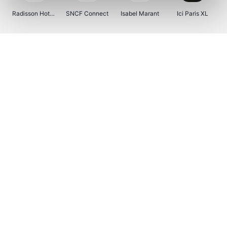
Radisson Hotels
SNCF Connect
Isabel Marant
Ici Paris XL
BergHOFF Home
Brouwland
I-run
Moulinex
Happy Size
Atlas & Zanzibar
Visiondirect
Kenwood
123optic
Marlies Dekkers
Lyca Mobile
Tiqets