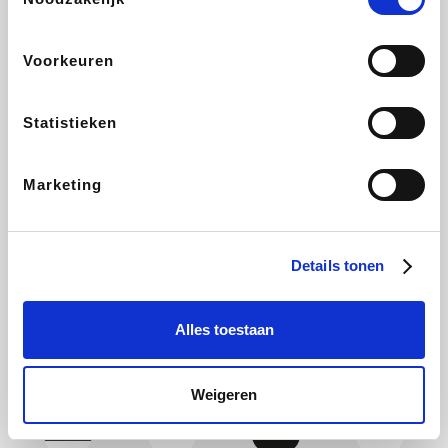
Yves Rocher
Rentcars BE
CAMPER
Marie-Stella-Maris
Voorkeuren
Statistieken
Philips Hue
Babor
Schäfer Shop
Walibi
Marketing
Pierre et Vacances
RAD
Spartoo
Plopsa Verblijven
Details tonen
Alles toestaan
Pixartprinting
BBODY
Holidaysuites.be
Radisson Hotels
Weigeren