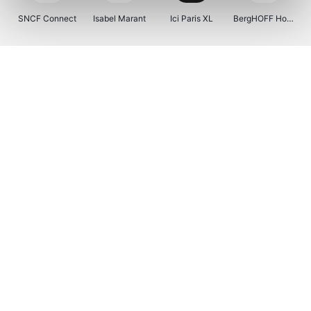
SNCF Connect
Isabel Marant
Ici Paris XL
BergHOFF Home
Kenwood
Brouwland
I-run
Moulinex
Happy Size
Atlas & Zanzibar
Visiondirect
123optic
Warredal
Marlies Dekkers
Lyca Mobile
Tiqets