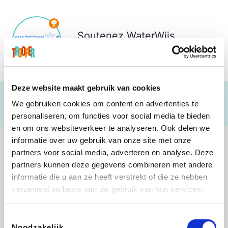
Soutenez
WaterWijs
€ 342
Deze website maakt gebruik van cookies
We gebruiken cookies om content en advertenties te
personaliseren, om functies voor social media te bieden
en om ons websiteverkeer te analyseren. Ook delen we
informatie over uw gebruik van onze site met onze
partners voor social media, adverteren en analyse. Deze
partners kunnen deze gegevens combineren met andere
informatie die u aan ze heeft verstrekt of die ze hebben
Shop like you Give A Damn
Stronger
Tefal
DreamLand
verzameld op basis van uw gebruik van hun services.
Toestemmingsselectie
Noodzakelijk