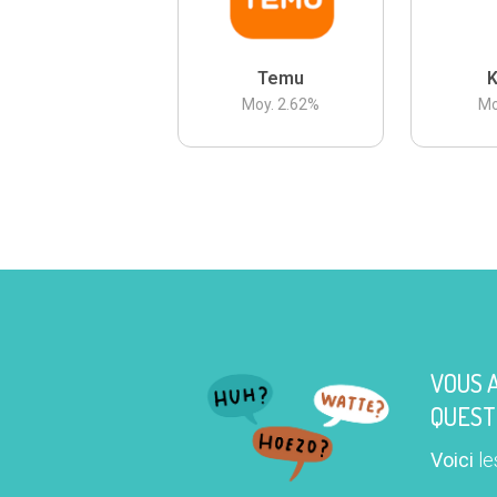
Temu
K
Moy.
2.62
%
Mo
VOUS 
QUEST
Voici
le