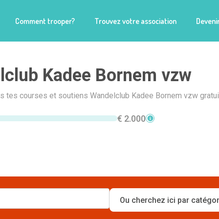
Comment trooper?
Trouvez votre association
Devenir
lclub Kadee Bornem vzw
ais tes courses et soutiens Wandelclub Kadee Bornem vzw gratui
€ 2.000