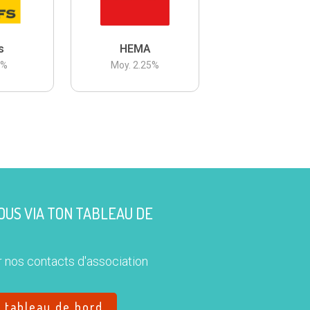
s
HEMA
3
%
Moy.
2.25
%
US VIA TON TABLEAU DE
 nos contacts d'association
e tableau de bord