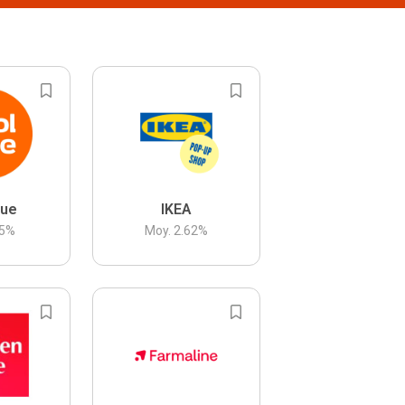
lue
IKEA
5
%
Moy.
2.62
%