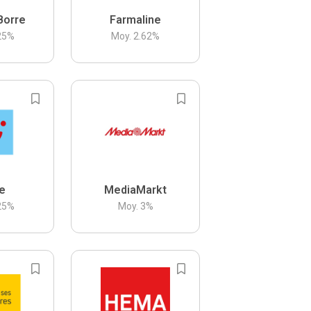
Borre
Farmaline
25
%
Moy.
2.62
%
be
MediaMarkt
25
%
Moy.
3
%