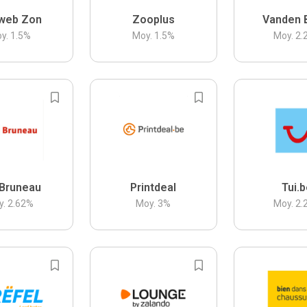
web Zon
Zooplus
Vanden 
y.
1.5
%
Moy.
1.5
%
Moy.
2.
Bruneau
Printdeal
Tui.
y.
2.62
%
Moy.
3
%
Moy.
2.