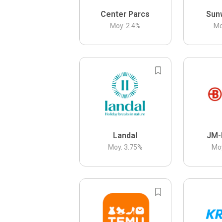
Center Parcs
Sun
Moy.
2.4
%
Mo
Landal
JM-
Moy.
3.75
%
Mo