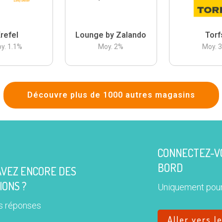
refel
Lounge by Zalando
Torf
y.
1.1
%
Moy.
2
%
Moy.
Découvre plus de 1000 autres magasins
CONNECTEZ-VO
BORD
AVEZ ENCORE DES
IONS ?
Uniquement pour
s réponses
Aller vers l