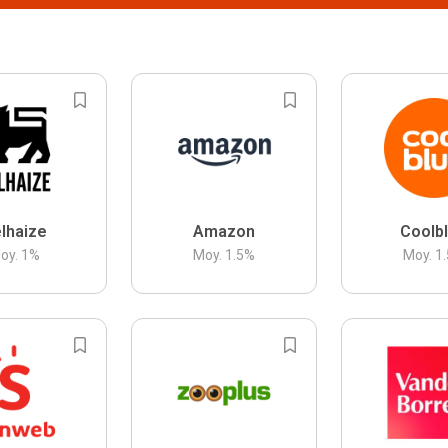
lhaize
Amazon
Coolb
oy.
1
%
Moy.
1.5
%
Moy.
1.