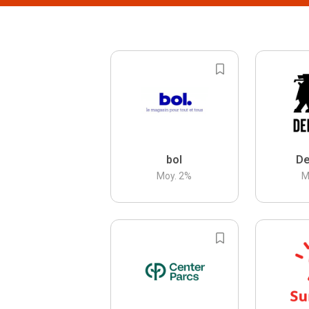
bol
De
Moy.
2
%
M