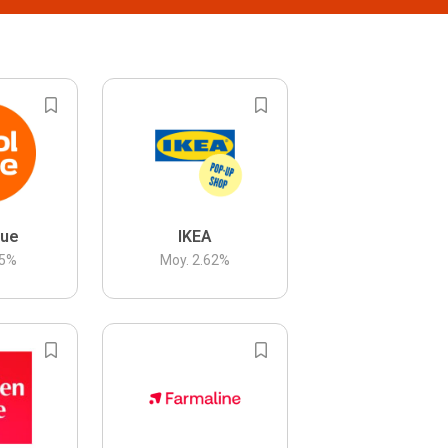
lue
IKEA
5
%
Moy.
2.62
%