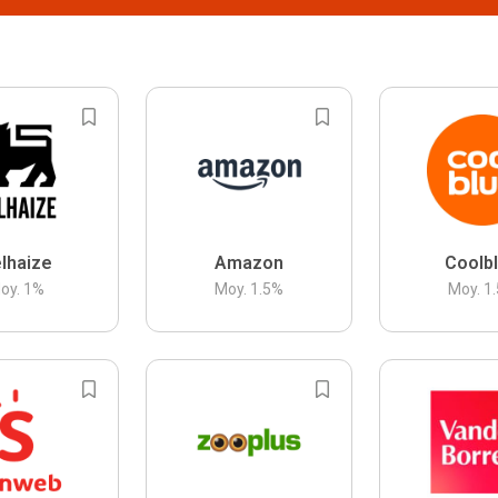
lhaize
Amazon
Coolb
oy.
1
%
Moy.
1.5
%
Moy.
1.