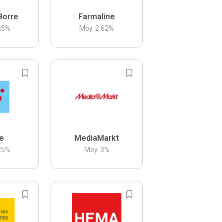
Borre
Farmaline
25
%
Moy.
2.62
%
be
MediaMarkt
25
%
Moy.
3
%