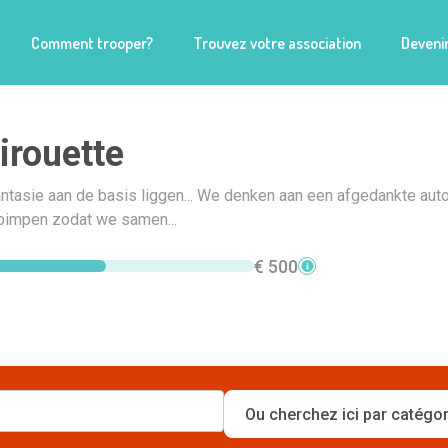
Comment trooper?
Trouvez votre association
Devenir
rouette
ntasie aan de basis liggen... We denken aan een afgedankte aut
impen zodat we samen...
€ 500