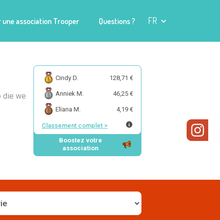
FR
 une association Trooper
Questions ?
Cindy D.
128,71 €
Anniek M.
46,25 €
o die we
Elïana M.
4,19 €
Classement complet
>
Boostez votre
association