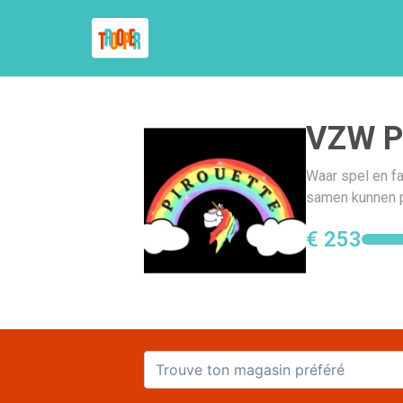
VZW Pi
Waar spel en fa
samen kunnen p
€ 253