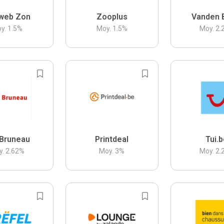
web Zon
Zooplus
Vanden 
y.
1.5
%
Moy.
1.5
%
Moy.
2.
Bruneau
Printdeal
Tui.
y.
2.62
%
Moy.
3
%
Moy.
2.