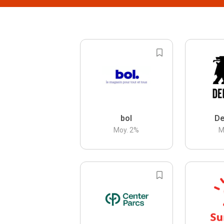
bol
De
Moy.
2
%
M