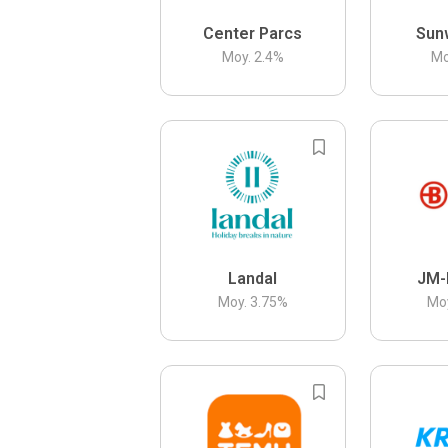
Center Parcs
Sun
Moy.
2.4
%
Mo
Landal
JM-
Moy.
3.75
%
Mo