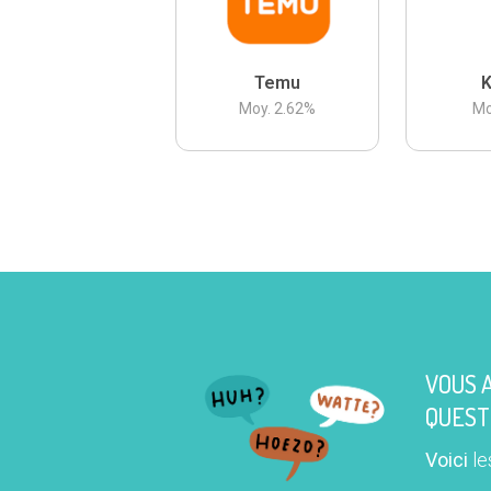
Temu
K
Moy.
2.62
%
Mo
VOUS 
QUEST
Voici
le