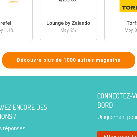
refel
Lounge by Zalando
Torf
y.
1.1
%
Moy.
2
%
Moy.
Découvre plus de 1000 autres magasins
CONNECTEZ-VO
BORD
AVEZ ENCORE DES
IONS ?
Uniquement pour
s réponses