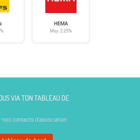
s
HEMA
3
%
Moy.
2.25
%
US VIA TON TABLEAU DE
 nos contacts d'association