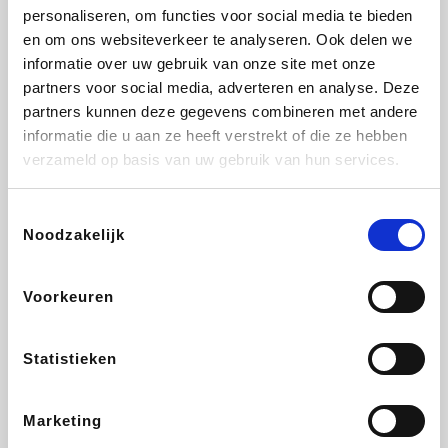
personaliseren, om functies voor social media te bieden
Fnac
Transavia
Tuifly.be
Dyson
en om ons websiteverkeer te analyseren. Ook delen we
informatie over uw gebruik van onze site met onze
partners voor social media, adverteren en analyse. Deze
partners kunnen deze gegevens combineren met andere
informatie die u aan ze heeft verstrekt of die ze hebben
Sarenza
Weekendesk
Schiesser
Interhome
verzameld op basis van uw gebruik van hun services.
Toestemmingsselectie
Noodzakelijk
Maxi Zoo
Bolt Energie
Auto5
Lufthansa
Voorkeuren
Statistieken
CheapTickets.be
Tempur
Hunkemöller
DeubaXXL
Marketing