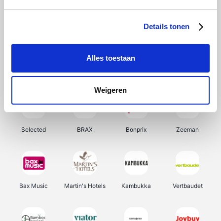
About You
Ekoi
Office-Deals
Pizzahut.be
Details tonen
Alles toestaan
Samsung
My Jewellery
Delonghi
Tennis Point
Weigeren
Selected
BRAX
Bonprix
Zeeman
Bax Music
Martin's Hotels
Kambukka
Vertbaudet