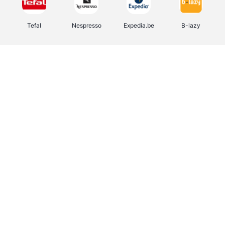
Tefal
Nespresso
Expedia.be
B-lazy
Direct Ferries
Shop like you Give A Damn
Stronger
DreamLand
Yves Rocher
Rentcars BE
CAMPER
Marie-Stella-Maris
Philips Hue
Babor
Schäfer Shop
Walibi