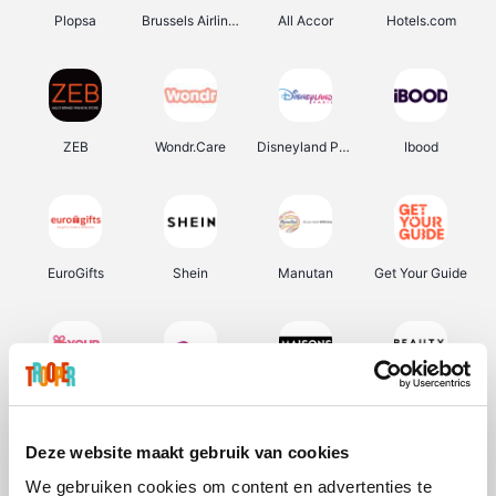
Plopsa
Brussels Airlines
All Accor
Hotels.com
ZEB
Wondr.Care
Disneyland Paris
Ibood
EuroGifts
Shein
Manutan
Get Your Guide
YourSurprise.be
Sunparks
Maisons du Monde
Beauty Plaza
Deze website maakt gebruik van cookies
We gebruiken cookies om content en advertenties te