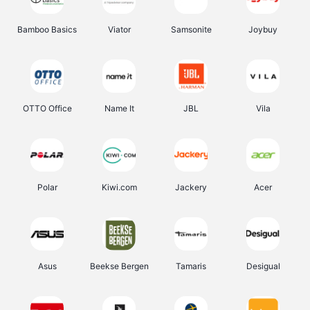
Bamboo Basics
Viator
Samsonite
Joybuy
OTTO Office
Name It
JBL
Vila
Polar
Kiwi.com
Jackery
Acer
Asus
Beekse Bergen
Tamaris
Desigual