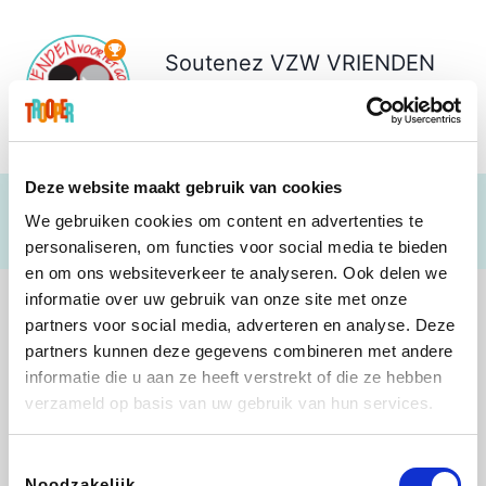
Soutenez
VZW VRIENDEN
VOOR HET GOEDE DOEL
€ 223
Deze website maakt gebruik van cookies
We gebruiken cookies om content en advertenties te
personaliseren, om functies voor social media te bieden
en om ons websiteverkeer te analyseren. Ook delen we
informatie over uw gebruik van onze site met onze
partners voor social media, adverteren en analyse. Deze
partners kunnen deze gegevens combineren met andere
informatie die u aan ze heeft verstrekt of die ze hebben
Lego
Rowenta
Autodoc
Vidaxl
verzameld op basis van uw gebruik van hun services.
Toestemmingsselectie
Noodzakelijk