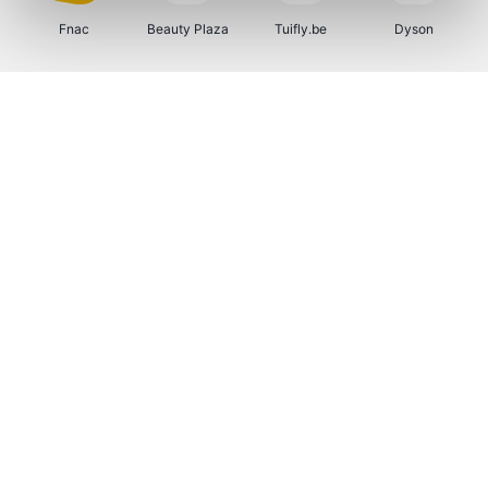
Fnac
Beauty Plaza
Tuifly.be
Dyson
Weekendesk
Sarenza
Schiesser
Interhome
Bolt Energie
Maxi Zoo
Auto5
Lufthansa
CheapTickets.be
Hunkemöller
Tempur
DeubaXXL