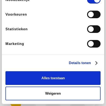
Plopsa
Hotels.com
All Accor
Brussels Airlines
Voorkeuren
Statistieken
ZEB
Wondr.Care
Disneyland Paris
EuroGifts
Marketing
Ibood
Shein
Manutan
Get Your Guide
Details tonen
Alles toestaan
YourSurprise.be
Sunparks
Maisons du Monde
Transavia
Weigeren