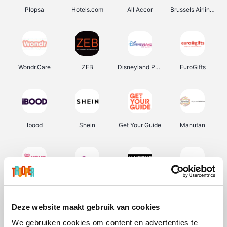
Plopsa
Hotels.com
All Accor
Brussels Airlines
Wondr.Care
ZEB
Disneyland Paris
EuroGifts
Ibood
Shein
Get Your Guide
Manutan
YourSurprise.be
Sunparks
Maisons du Monde
Transavia
Deze website maakt gebruik van cookies
We gebruiken cookies om content en advertenties te