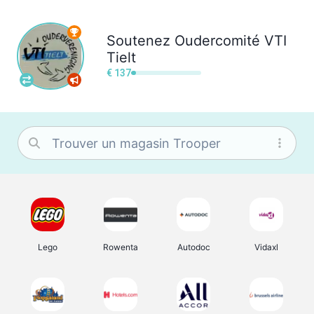
Soutenez
Oudercomité VTI
Tielt
€ 137
Lego
Rowenta
Autodoc
Vidaxl