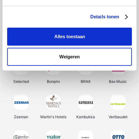
About You
Ekoi
Office-Deals
Pizzahut.be
Details tonen
Alles toestaan
Samsung
Delonghi
Tennis Point
My Jewellery
Weigeren
Selected
Bonprix
BRAX
Bax Music
Zeeman
Martin's Hotels
Kambukka
Vertbaudet