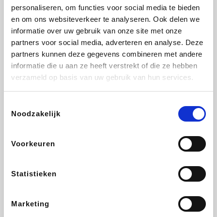
personaliseren, om functies voor social media te bieden
Beauty Plaza
Fnac
Tuifly.be
Dyson
en om ons websiteverkeer te analyseren. Ook delen we
informatie over uw gebruik van onze site met onze
partners voor social media, adverteren en analyse. Deze
partners kunnen deze gegevens combineren met andere
informatie die u aan ze heeft verstrekt of die ze hebben
Weekendesk
Sarenza
Schiesser
Interhome
verzameld op basis van uw gebruik van hun services.
Toestemmingsselectie
Noodzakelijk
Bolt Energie
Auto5
Maxi Zoo
Lufthansa
Voorkeuren
Statistieken
CheapTickets.be
Hunkemöller
Tempur
DeubaXXL
Marketing