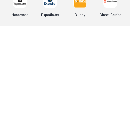
Nespresso
Expedia.be
B-lazy
Direct Ferries
Shop like you Give A Damn
Tefal
Rentcars BE
DreamLand
CAMPER
Yves Rocher
Stronger
Philips Hue
Babor
RAD
Schäfer Shop
Marie-Stella-Maris