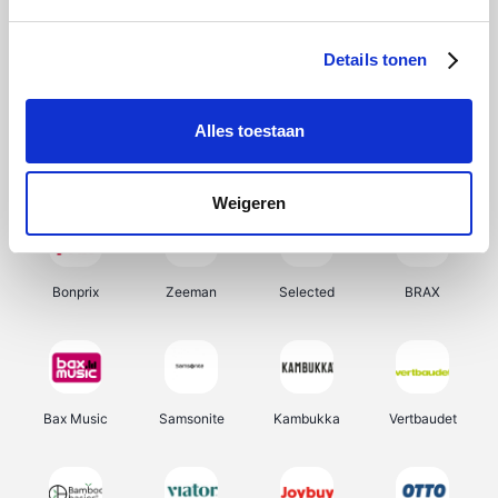
Hunkemöller
Office-Deals
Pizzahut.be
Weekendesk
Details tonen
Alles toestaan
My Jewellery
Tennis Point
Samsung
Delonghi
Weigeren
Bonprix
Zeeman
Selected
BRAX
Bax Music
Samsonite
Kambukka
Vertbaudet