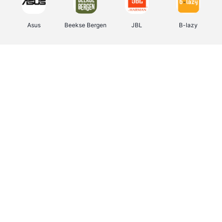
Asus
Beekse Bergen
JBL
B-lazy
Direct Ferries
Tefal
Rentcars BE
CAMPER
Holidaysuites.be
DreamLand
Stronger
Philips Hue
Yves Rocher
Babor
RAD
Marie-Stella-Maris