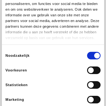
personaliseren, om functies voor social media te bieden
Beauty Plaza
Tuifly.be
Fnac
Dyson
en om ons websiteverkeer te analyseren. Ook delen we
informatie over uw gebruik van onze site met onze
partners voor social media, adverteren en analyse. Deze
partners kunnen deze gegevens combineren met andere
informatie die u aan ze heeft verstrekt of die ze hebben
Sarenza
Interhome
Schiesser
Bolt Energie
verzameld op basis van uw gebruik van hun services.
Toestemmingsselectie
Noodzakelijk
Auto5
Maxi Zoo
Lufthansa
DeubaXXL
Voorkeuren
Statistieken
Ekoi
CheapTickets.be
Tempur
About You
Marketing