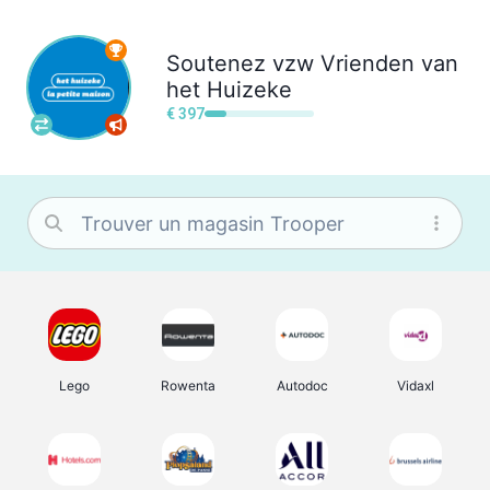
Soutenez
vzw Vrienden van
het Huizeke
€ 397
Lego
Rowenta
Autodoc
Vidaxl