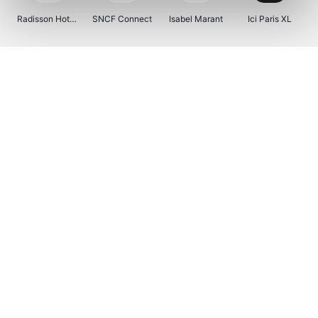
Radisson Hotels
SNCF Connect
Isabel Marant
Ici Paris XL
BergHOFF Home
Kenwood
Brouwland
I-run
Moulinex
Happy Size
Atlas & Zanzibar
Visiondirect
123optic
Warredal
Marlies Dekkers
Lyca Mobile