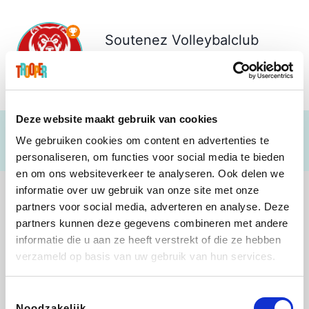
Soutenez
Volleybalclub
Beerse
€ 5.699
Deze website maakt gebruik van cookies
We gebruiken cookies om content en advertenties te
personaliseren, om functies voor social media te bieden
en om ons websiteverkeer te analyseren. Ook delen we
informatie over uw gebruik van onze site met onze
partners voor social media, adverteren en analyse. Deze
partners kunnen deze gegevens combineren met andere
informatie die u aan ze heeft verstrekt of die ze hebben
Direct Ferries
Shop like you Give A Damn
Stronger
DreamLand
verzameld op basis van uw gebruik van hun services.
Toestemmingsselectie
Noodzakelijk