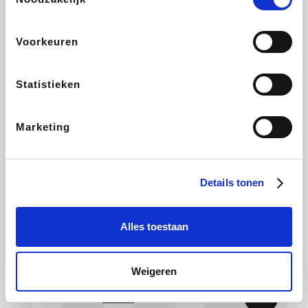
Yves Rocher
Rentcars BE
CAMPER
Marie-Stella-Maris
Voorkeuren
Statistieken
Philips Hue
Babor
Schäfer Shop
Walibi
Marketing
Pierre et Vacances
RAD
LIU JO
Plopsa Verblijven
Details tonen
Alles toestaan
Spartoo
Pixartprinting
BBODY
Holidaysuites.be
Weigeren