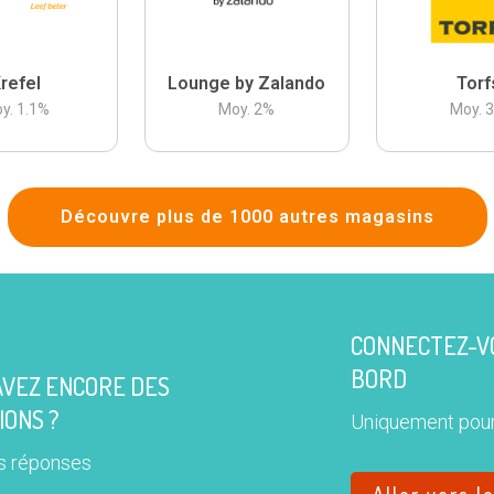
refel
Lounge by Zalando
Torf
y.
1.1
%
Moy.
2
%
Moy.
Découvre plus de 1000 autres magasins
CONNECTEZ-VO
BORD
AVEZ ENCORE DES
IONS ?
Uniquement pour
s réponses