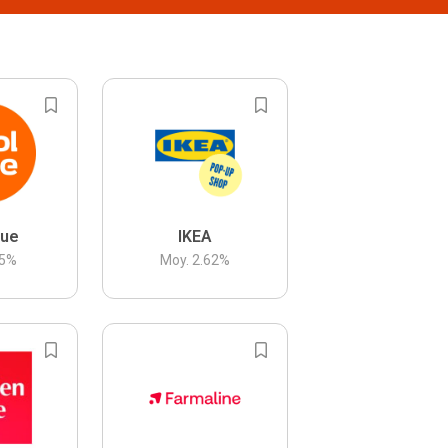
lue
IKEA
5
%
Moy.
2.62
%