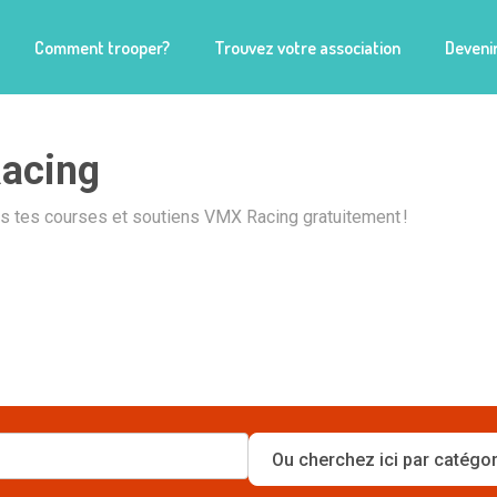
Comment trooper?
Trouvez votre association
Devenir
acing
is tes courses et soutiens VMX Racing gratuitement !