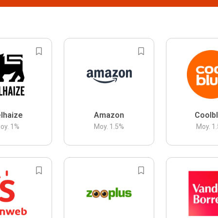
lhaize
Amazon
Coolb
oy.
1
%
Moy.
1.5
%
Moy.
1.