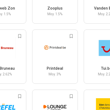
web Zon
Zooplus
Vanden 
y.
1.5
%
Moy.
1.5
%
Moy.
2.
Bruneau
Printdeal
Tui.
y.
2.62
%
Moy.
3
%
Moy.
2.