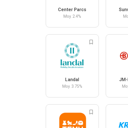
Center Parcs
Sun
Moy.
2.4
%
Mo
Landal
JM-
Moy.
3.75
%
Mo