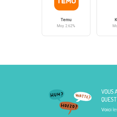
Temu
K
Moy.
2.62
%
Mo
VOUS 
QUEST
Voici
le