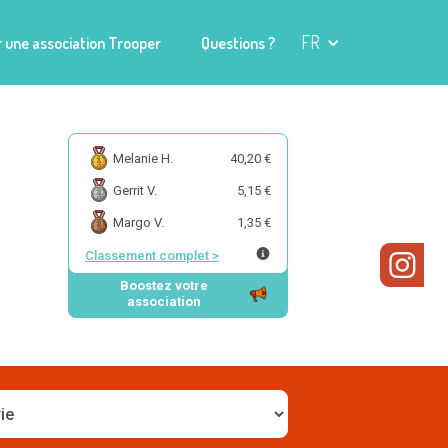
FR
 une association Trooper
Questions ?
Melanie H.
40,20 €
Gerrit V.
5,15 €
Margo V.
1,35 €
Classement complet
>
Boostez votre
association