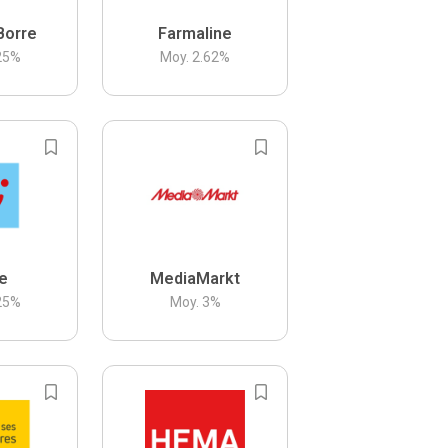
Borre
Farmaline
25
%
Moy.
2.62
%
be
MediaMarkt
25
%
Moy.
3
%