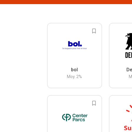
bol
De
Moy.
2
%
M