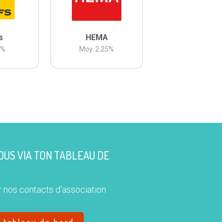
s
HEMA
3
%
Moy.
2.25
%
US VIA TON TABLEAU DE
 nos contacts d'association