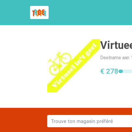
Virtuee
Deelname aan 
€ 278