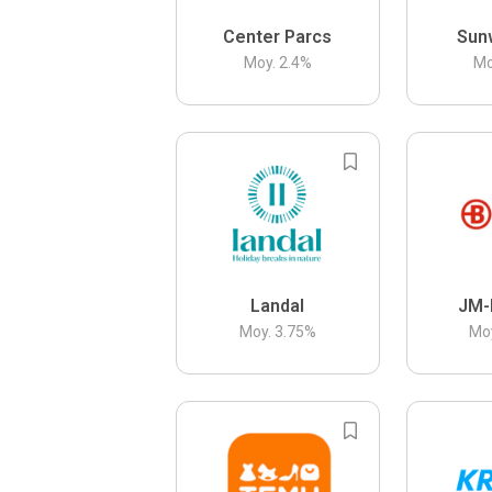
Center Parcs
Sun
Moy.
2.4
%
Mo
Landal
JM-
Moy.
3.75
%
Mo