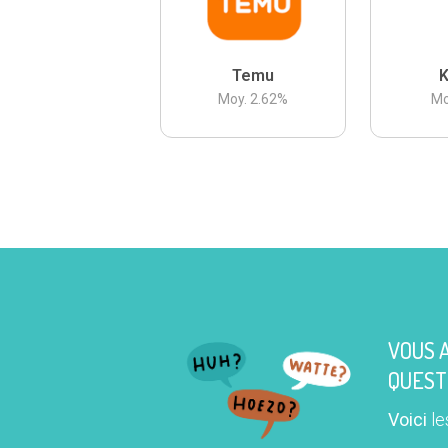
Temu
K
Moy.
2.62
%
Mo
VOUS 
QUEST
Voici
le