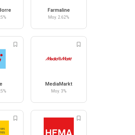
Borre
Farmaline
25
%
Moy.
2.62
%
be
MediaMarkt
25
%
Moy.
3
%