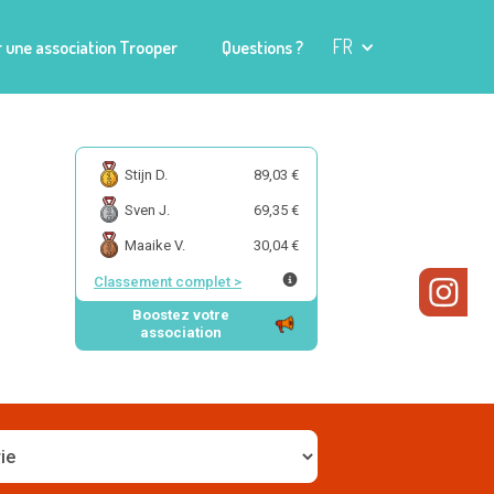
FR
 une association Trooper
Questions ?
Stijn D.
89,03 €
Sven J.
69,35 €
Maaike V.
30,04 €
Classement complet
>
Boostez votre
association