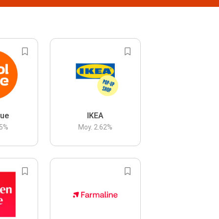
lue
IKEA
5
%
Moy.
2.62
%