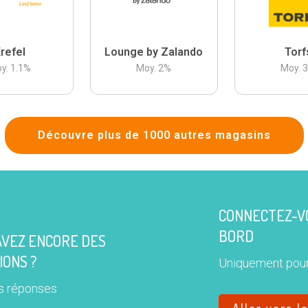
refel
Lounge by Zalando
Torf
y.
1.1
%
Moy.
2
%
Moy.
Découvre plus de 1000 autres magasins
CONNECTEZ-VO
BORD
AVEZ ENCORE DES
IONS ?
Uniquement pour
s réponses