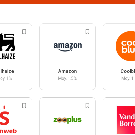
lhaize
Amazon
Coolb
oy.
1
%
Moy.
1.5
%
Moy.
1.