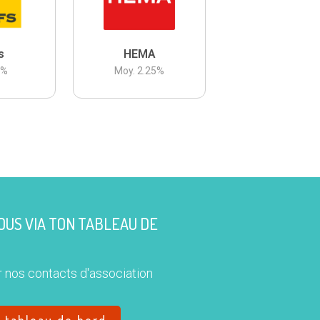
s
HEMA
3
%
Moy.
2.25
%
US VIA TON TABLEAU DE
 nos contacts d'association