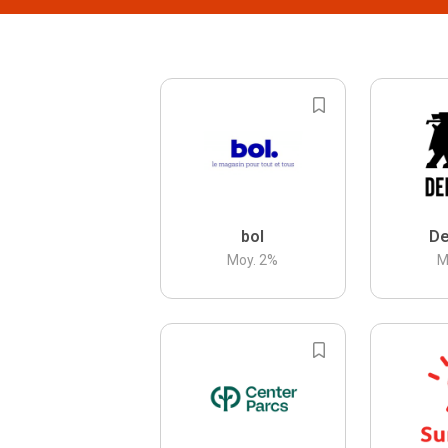
bol
De
Moy.
2
%
M