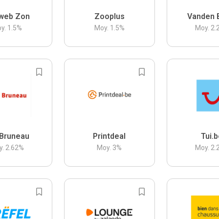
web Zon
Zooplus
Vanden 
y.
1.5
%
Moy.
1.5
%
Moy.
2.
Bruneau
Printdeal
Tui.
y.
2.62
%
Moy.
3
%
Moy.
2.