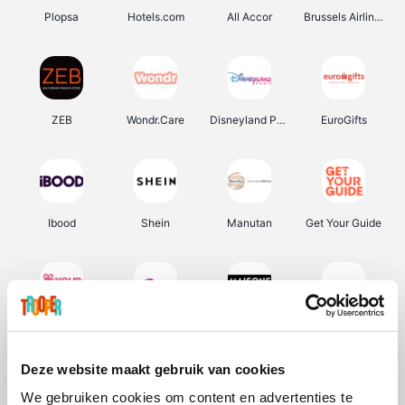
Plopsa
Hotels.com
All Accor
Brussels Airlines
ZEB
Wondr.Care
Disneyland Paris
EuroGifts
Ibood
Shein
Manutan
Get Your Guide
YourSurprise.be
Sunparks
Maisons du Monde
Transavia
Deze website maakt gebruik van cookies
We gebruiken cookies om content en advertenties te