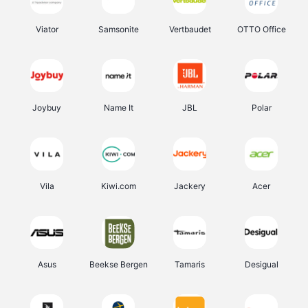
Viator
Samsonite
Vertbaudet
OTTO Office
Joybuy
Name It
JBL
Polar
Vila
Kiwi.com
Jackery
Acer
Asus
Beekse Bergen
Tamaris
Desigual