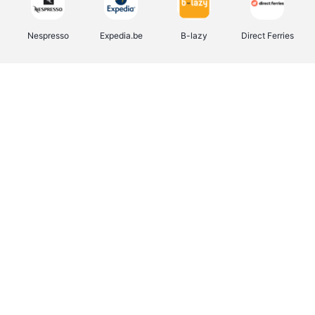
Nespresso
Expedia.be
B-lazy
Direct Ferries
Shop like you Give A Damn
Stronger
Tefal
DreamLand
Yves Rocher
Rentcars BE
CAMPER
Marie-Stella-Maris
Philips Hue
Babor
Schäfer Shop
Walibi