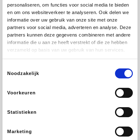
personaliseren, om functies voor social media te bieden
Fnac
Beauty Plaza
Tuifly.be
Dyson
en om ons websiteverkeer te analyseren. Ook delen we
informatie over uw gebruik van onze site met onze
partners voor social media, adverteren en analyse. Deze
partners kunnen deze gegevens combineren met andere
informatie die u aan ze heeft verstrekt of die ze hebben
Weekendesk
Sarenza
Schiesser
Interhome
verzameld op basis van uw gebruik van hun services.
Toestemmingsselectie
Noodzakelijk
Bolt Energie
Maxi Zoo
Auto5
Lufthansa
Voorkeuren
Statistieken
CheapTickets.be
Hunkemöller
Tempur
DeubaXXL
Marketing