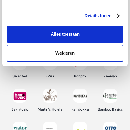
About You
Ekoi
Office-Deals
Pizzahut.be
Details tonen
Alles toestaan
Samsung
My Jewellery
Delonghi
Tennis Point
Weigeren
Selected
BRAX
Bonprix
Zeeman
Bax Music
Martin's Hotels
Kambukka
Bamboo Basics