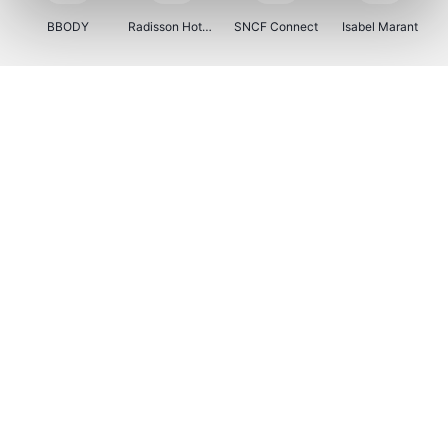
BBODY
Radisson Hotels
SNCF Connect
Isabel Marant
Ici Paris XL
BergHOFF Home
Brouwland
I-run
Moulinex
Happy Size
Atlas & Zanzibar
Kenwood
123optic
Marlies Dekkers
Lyca Mobile
LIU JO