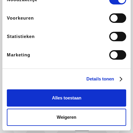
Holidaysuites.be
DreamLand
Stronger
Philips Hue
Voorkeuren
Statistieken
Yves Rocher
Babor
RAD
Marie-Stella-Maris
Marketing
Schäfer Shop
Walibi
Pierre et Vacances
Newpharma
Details tonen
Alles toestaan
Spartoo
Plopsa Verblijven
Warredal
Pixartprinting
Weigeren