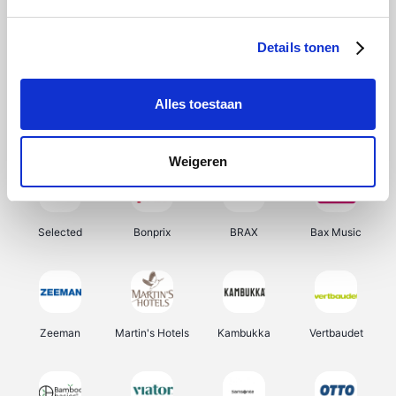
About You
Ekoi
Office-Deals
Pizzahut.be
Details tonen
Alles toestaan
Samsung
Delonghi
Tennis Point
My Jewellery
Weigeren
Selected
Bonprix
BRAX
Bax Music
Zeeman
Martin's Hotels
Kambukka
Vertbaudet