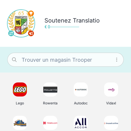
Soutenez
Translatio
€ 0
Lego
Rowenta
Autodoc
Vidaxl