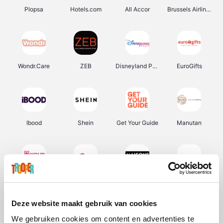
Plopsa
Hotels.com
All Accor
Brussels Airlines
Wondr.Care
ZEB
Disneyland Paris
EuroGifts
Ibood
Shein
Get Your Guide
Manutan
YourSurprise.be
Sunparks
Maisons du Monde
Transavia
Deze website maakt gebruik van cookies
We gebruiken cookies om content en advertenties te