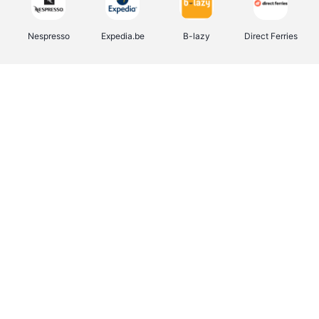
Nespresso
Expedia.be
B-lazy
Direct Ferries
Shop like you Give A Damn
Tefal
Rentcars BE
DreamLand
CAMPER
Yves Rocher
Stronger
Philips Hue
Babor
RAD
Schäfer Shop
Marie-Stella-Maris