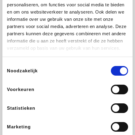
personaliseren, om functies voor social media te bieden
Beauty Plaza
Fnac
Tuifly.be
Dyson
en om ons websiteverkeer te analyseren. Ook delen we
informatie over uw gebruik van onze site met onze
partners voor social media, adverteren en analyse. Deze
partners kunnen deze gegevens combineren met andere
informatie die u aan ze heeft verstrekt of die ze hebben
Weekendesk
Sarenza
Schiesser
Interhome
verzameld op basis van uw gebruik van hun services.
Toestemmingsselectie
Noodzakelijk
Bolt Energie
Auto5
Maxi Zoo
Lufthansa
Voorkeuren
Statistieken
CheapTickets.be
Hunkemöller
Tempur
DeubaXXL
Marketing