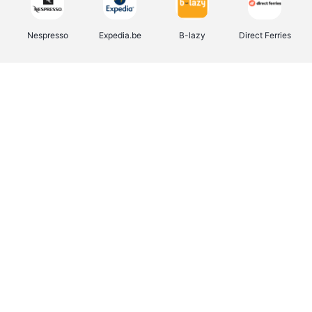
Nespresso
Expedia.be
B-lazy
Direct Ferries
Shop like you Give A Damn
Stronger
Tefal
DreamLand
Yves Rocher
Rentcars BE
CAMPER
Marie-Stella-Maris
Philips Hue
Babor
Schäfer Shop
Walibi