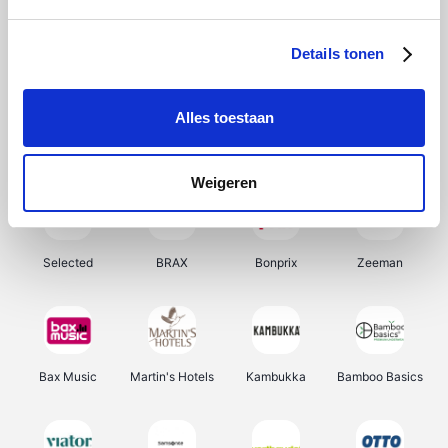
About You
Ekoi
Office-Deals
Pizzahut.be
Details tonen
Alles toestaan
Samsung
My Jewellery
Delonghi
Tennis Point
Weigeren
Selected
BRAX
Bonprix
Zeeman
Bax Music
Martin's Hotels
Kambukka
Bamboo Basics