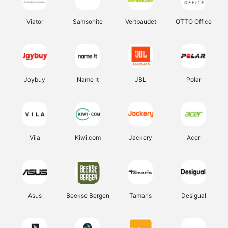
Viator
Samsonite
Vertbaudet
OTTO Office
Joybuy
Name It
JBL
Polar
Vila
Kiwi.com
Jackery
Acer
Asus
Beekse Bergen
Tamaris
Desigual