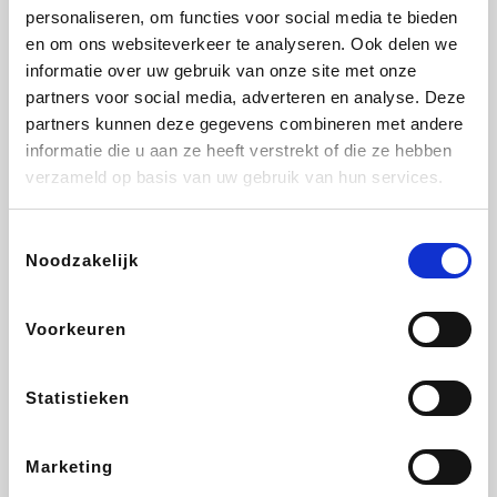
personaliseren, om functies voor social media te bieden
Fnac
Beauty Plaza
Tuifly.be
Dyson
en om ons websiteverkeer te analyseren. Ook delen we
informatie over uw gebruik van onze site met onze
partners voor social media, adverteren en analyse. Deze
partners kunnen deze gegevens combineren met andere
informatie die u aan ze heeft verstrekt of die ze hebben
Weekendesk
Sarenza
Schiesser
Interhome
verzameld op basis van uw gebruik van hun services.
Toestemmingsselectie
Noodzakelijk
Bolt Energie
Maxi Zoo
Auto5
Lufthansa
Voorkeuren
Statistieken
CheapTickets.be
Hunkemöller
Tempur
DeubaXXL
Marketing