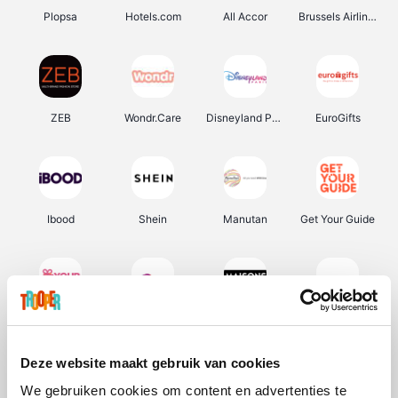
Plopsa
Hotels.com
All Accor
Brussels Airlines
ZEB
Wondr.Care
Disneyland Paris
EuroGifts
Ibood
Shein
Manutan
Get Your Guide
YourSurprise.be
Sunparks
Maisons du Monde
Transavia
Deze website maakt gebruik van cookies
We gebruiken cookies om content en advertenties te