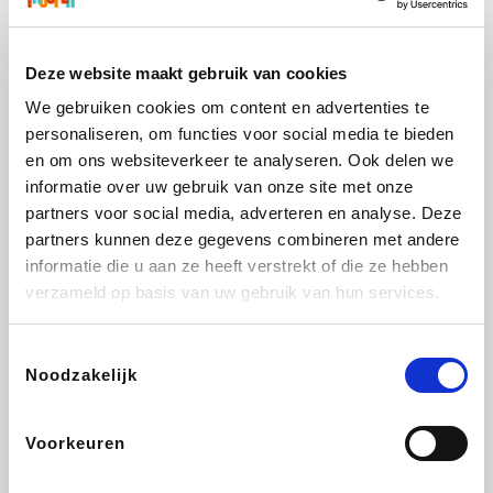
CAMPER
Yves Rocher
Stronger
Philips Hue
Deze website maakt gebruik van cookies
We gebruiken cookies om content en advertenties te
personaliseren, om functies voor social media te bieden
Babor
RAD
Schäfer Shop
Marie-Stella-Maris
en om ons websiteverkeer te analyseren. Ook delen we
informatie over uw gebruik van onze site met onze
partners voor social media, adverteren en analyse. Deze
partners kunnen deze gegevens combineren met andere
informatie die u aan ze heeft verstrekt of die ze hebben
Walibi
Pierre et Vacances
Spartoo
Plopsa Verblijven
verzameld op basis van uw gebruik van hun services.
Toestemmingsselectie
Noodzakelijk
Warredal
Pixartprinting
BBODY
Holidaysuites.be
Voorkeuren