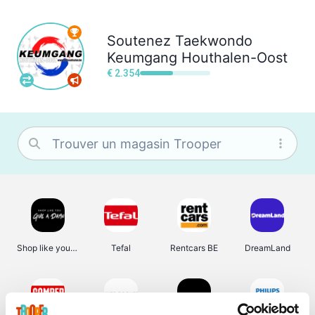
Soutenez
Taekwondo
Keumgang Houthalen-Oost
€ 2.354
Shop like you Give A Damn
Tefal
Rentcars BE
DreamLand