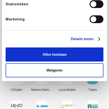
Statistieken
Radisson Hotels
SNCF Connect
Isabel Marant
Ici Paris XL
Marketing
BergHOFF Home
Brouwland
I-run
Moulinex
Details tonen
Alles toestaan
Happy Size
Atlas & Zanzibar
Visiondirect
Kenwood
Weigeren
123optic
Marlies Dekkers
Lyca Mobile
Tiqets