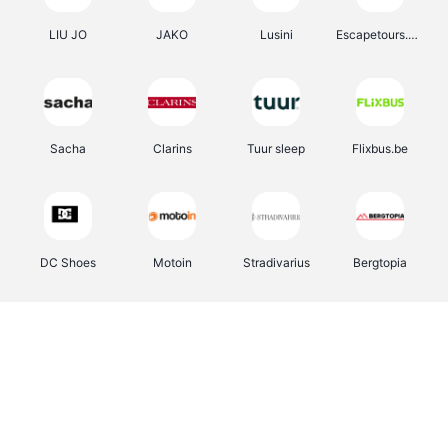
LIU JO
JAKO
Lusini
Escapetours.com
Sacha
Clarins
Tuur sleep
Flixbus.be
DC Shoes
Motoin
Stradivarius
Bergtopia
object
Auras Insurance
Saily
Bongo