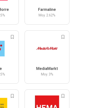
Borre
Farmaline
25
%
Moy.
2.62
%
be
MediaMarkt
25
%
Moy.
3
%