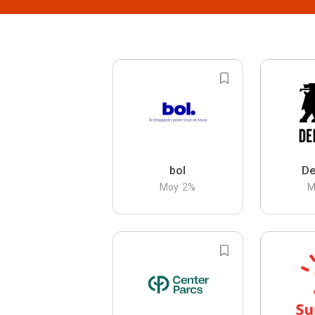
bol
De
Moy.
2
%
M