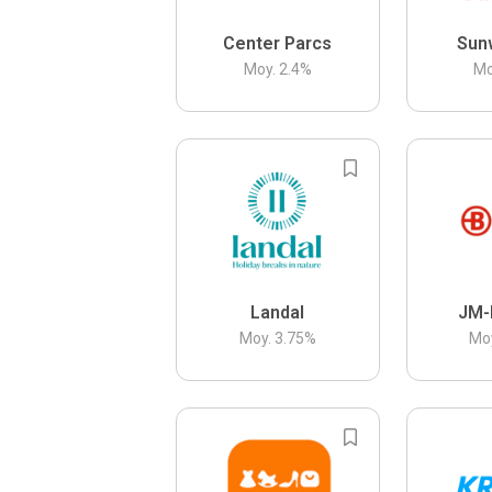
Center Parcs
Sun
Moy.
2.4
%
Mo
Landal
JM-
Moy.
3.75
%
Mo