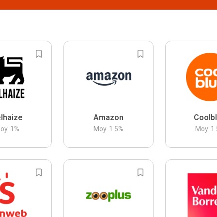
lhaize
Amazon
Coolb
oy.
1
%
Moy.
1.5
%
Moy.
1.