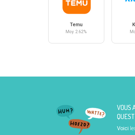
Temu
K
Moy.
2.62
%
Mo
VOUS 
QUEST
Voici
le