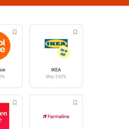
lue
IKEA
5
%
Moy.
2.62
%