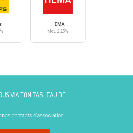
s
HEMA
3
%
Moy.
2.25
%
US VIA TON TABLEAU DE
 nos contacts d'association