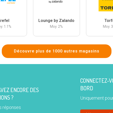
refel
Lounge by Zalando
Torf
y.
1.1
%
Moy.
2
%
Moy.
Découvre plus de 1000 autres magasins
CONNECTEZ-VO
BORD
AVEZ ENCORE DES
IONS ?
Uniquement pour
s réponses