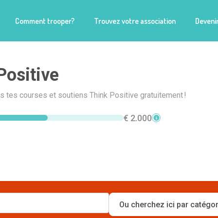
Comment trooper?
Trouvez votre association
Devenir
Positive
is tes courses et soutiens Think Positive gratuitement !
€ 2.000