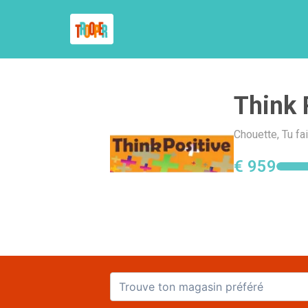
Think 
Chouette, Tu fa
€ 959