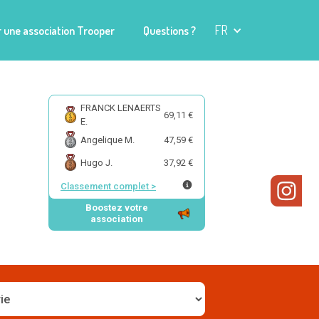
FR
 une association Trooper
Questions ?
FRANCK LENAERTS
69,11 €
E.
Angelique M.
47,59 €
Hugo J.
37,92 €
Classement complet
>
Boostez votre
association