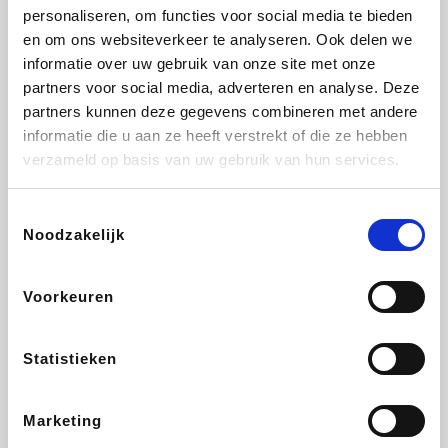
personaliseren, om functies voor social media te bieden
Beauty Plaza
Tuifly.be
Fnac
Dyson
en om ons websiteverkeer te analyseren. Ook delen we
informatie over uw gebruik van onze site met onze
partners voor social media, adverteren en analyse. Deze
partners kunnen deze gegevens combineren met andere
informatie die u aan ze heeft verstrekt of die ze hebben
Sarenza
Interhome
Schiesser
Bolt Energie
verzameld op basis van uw gebruik van hun services.
Toestemmingsselectie
Noodzakelijk
Auto5
Maxi Zoo
Lufthansa
DeubaXXL
Voorkeuren
Statistieken
Ekoi
CheapTickets.be
Tempur
About You
Marketing