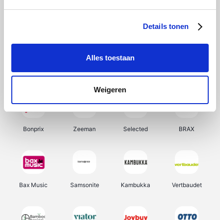
Hunkemöller
Office-Deals
Pizzahut.be
Weekendesk
Details tonen
Alles toestaan
My Jewellery
Tennis Point
Samsung
Delonghi
Weigeren
Bonprix
Zeeman
Selected
BRAX
Bax Music
Samsonite
Kambukka
Vertbaudet