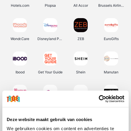
Hotels.com
Plopsa
All Accor
Brussels Airlines
Wondr.Care
Disneyland Paris
ZEB
EuroGifts
Ibood
Get Your Guide
Shein
Manutan
YourSurprise.be
Sunparks
Transavia
Maisons du Monde
Deze website maakt gebruik van cookies
We gebruiken cookies om content en advertenties te