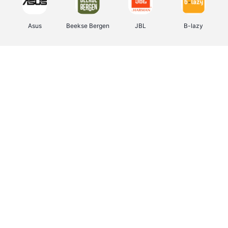
Asus
Beekse Bergen
JBL
B-lazy
Direct Ferries
Tefal
Rentcars BE
CAMPER
Holidaysuites.be
DreamLand
Stronger
Philips Hue
Yves Rocher
Babor
RAD
Marie-Stella-Maris