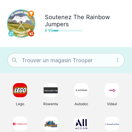
Soutenez
The Rainbow
Jumpers
€ 95
Lego
Rowenta
Autodoc
Vidaxl