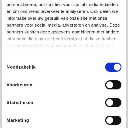
personaliseren, om functies voor social media te bieden
Fnac
Beauty Plaza
Tuifly.be
Dyson
en om ons websiteverkeer te analyseren. Ook delen we
informatie over uw gebruik van onze site met onze
partners voor social media, adverteren en analyse. Deze
partners kunnen deze gegevens combineren met andere
informatie die u aan ze heeft verstrekt of die ze hebben
Weekendesk
Sarenza
Schiesser
Interhome
verzameld op basis van uw gebruik van hun services.
Toestemmingsselectie
Noodzakelijk
Bolt Energie
Maxi Zoo
Auto5
Lufthansa
Voorkeuren
Statistieken
CheapTickets.be
Hunkemöller
Tempur
DeubaXXL
Marketing