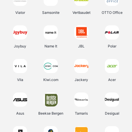
Viator
Samsonite
Vertbaudet
OTTO Office
Joybuy
Name It
JBL
Polar
Vila
Kiwi.com
Jackery
Acer
Asus
Beekse Bergen
Tamaris
Desigual