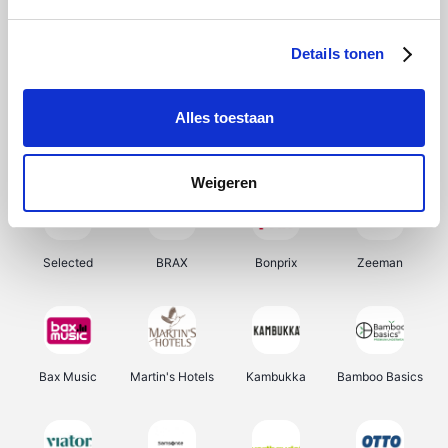
About You
Ekoi
Office-Deals
Pizzahut.be
Details tonen
Alles toestaan
Samsung
My Jewellery
Delonghi
Tennis Point
Weigeren
Selected
BRAX
Bonprix
Zeeman
Bax Music
Martin's Hotels
Kambukka
Bamboo Basics