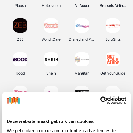
Plopsa
Hotels.com
All Accor
Brussels Airlines
ZEB
Wondr.Care
Disneyland Paris
EuroGifts
Ibood
Shein
Manutan
Get Your Guide
YourSurprise.be
Sunparks
Maisons du Monde
Transavia
Deze website maakt gebruik van cookies
We gebruiken cookies om content en advertenties te