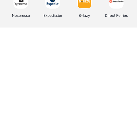
Nespresso
Expedia.be
B-lazy
Direct Ferries
Shop like you Give A Damn
Stronger
Tefal
DreamLand
Yves Rocher
Rentcars BE
CAMPER
Marie-Stella-Maris
Philips Hue
Babor
Schäfer Shop
Walibi