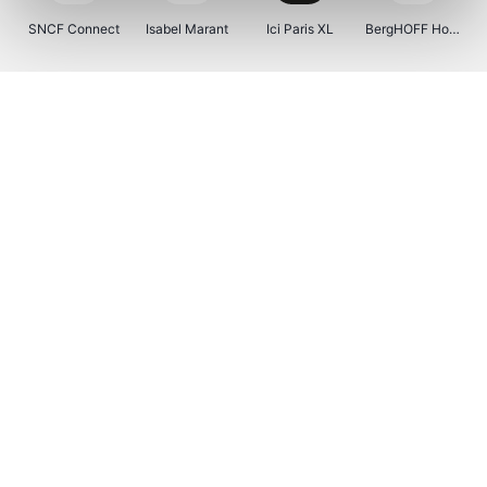
SNCF Connect
Isabel Marant
Ici Paris XL
BergHOFF Home
Kenwood
Brouwland
I-run
Moulinex
Happy Size
Atlas & Zanzibar
Visiondirect
123optic
Warredal
Marlies Dekkers
Lyca Mobile
Tiqets