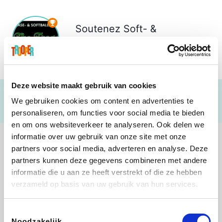
Soutenez
Soft- &
Baseballclub The Frogs
€ 324
Deze website maakt gebruik van cookies
We gebruiken cookies om content en advertenties te
personaliseren, om functies voor social media te bieden
en om ons websiteverkeer te analyseren. Ook delen we
informatie over uw gebruik van onze site met onze
partners voor social media, adverteren en analyse. Deze
partners kunnen deze gegevens combineren met andere
informatie die u aan ze heeft verstrekt of die ze hebben
Shop like you Give A Damn
Stronger
Tefal
DreamLand
verzameld op basis van uw gebruik van hun services.
Toestemmingsselectie
Noodzakelijk