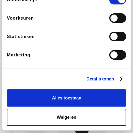
Yves Rocher
Rentcars BE
CAMPER
Marie-Stella-Maris
Voorkeuren
Statistieken
Philips Hue
Babor
Schäfer Shop
Walibi
Marketing
Pierre et Vacances
RAD
Spartoo
Plopsa Verblijven
Details tonen
Alles toestaan
Pixartprinting
BBODY
Holidaysuites.be
Radisson Hotels
Weigeren