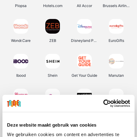
Plopsa
Hotels.com
All Accor
Brussels Airlines
Wondr.Care
ZEB
Disneyland Paris
EuroGifts
Ibood
Shein
Get Your Guide
Manutan
YourSurprise.be
Sunparks
Maisons du Monde
Transavia
Deze website maakt gebruik van cookies
We gebruiken cookies om content en advertenties te