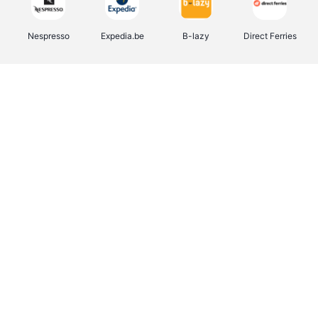
Nespresso
Expedia.be
B-lazy
Direct Ferries
Shop like you Give A Damn
Tefal
Rentcars BE
DreamLand
CAMPER
Yves Rocher
Stronger
Philips Hue
Babor
RAD
Schäfer Shop
Marie-Stella-Maris