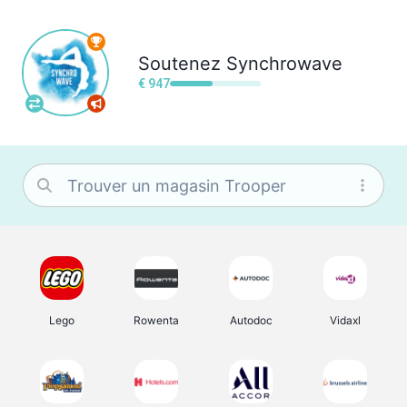
Soutenez
Synchrowave
€ 947
Lego
Rowenta
Autodoc
Vidaxl