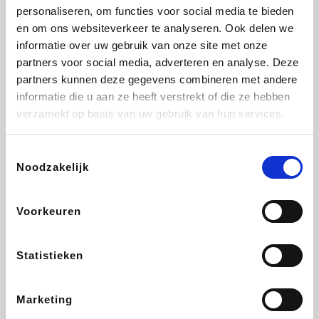
personaliseren, om functies voor social media te bieden
Beauty Plaza
Fnac
Tuifly.be
Dyson
en om ons websiteverkeer te analyseren. Ook delen we
informatie over uw gebruik van onze site met onze
partners voor social media, adverteren en analyse. Deze
partners kunnen deze gegevens combineren met andere
informatie die u aan ze heeft verstrekt of die ze hebben
Weekendesk
Sarenza
Schiesser
Interhome
verzameld op basis van uw gebruik van hun services.
Toestemmingsselectie
Noodzakelijk
Bolt Energie
Auto5
Maxi Zoo
Lufthansa
Voorkeuren
Statistieken
CheapTickets.be
Hunkemöller
Tempur
DeubaXXL
Marketing