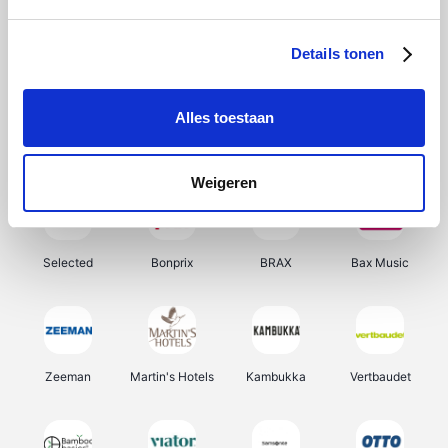
About You
Ekoi
Office-Deals
Pizzahut.be
Details tonen
Alles toestaan
Samsung
Delonghi
Tennis Point
My Jewellery
Weigeren
Selected
Bonprix
BRAX
Bax Music
Zeeman
Martin's Hotels
Kambukka
Vertbaudet