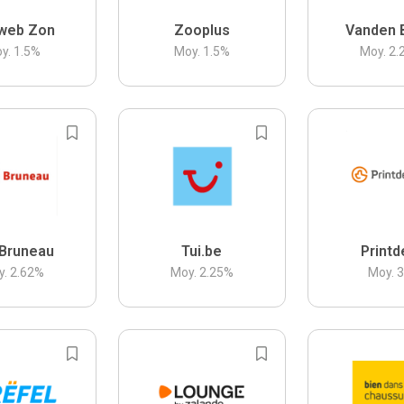
web Zon
Zooplus
Vanden 
y.
1.5
%
Moy.
1.5
%
Moy.
2.
Bruneau
Tui.be
Printd
y.
2.62
%
Moy.
2.25
%
Moy.