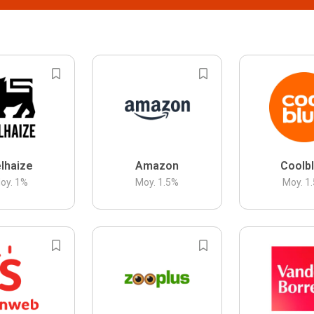
lhaize
Amazon
Coolb
oy.
1
%
Moy.
1.5
%
Moy.
1.