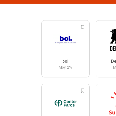
bol
De
Moy.
2
%
M