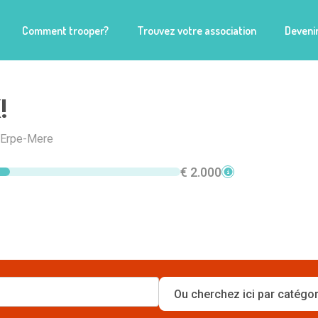
Comment trooper?
Trouvez votre association
Devenir
!
 Erpe-Mere
€ 2.000