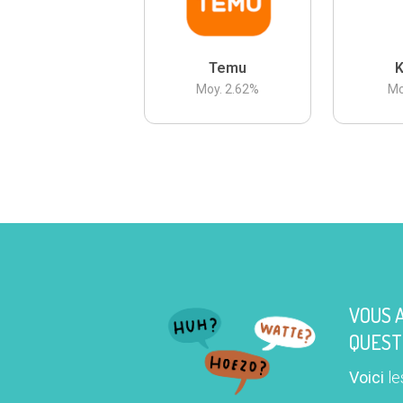
Temu
K
Moy.
2.62
%
Mo
VOUS 
QUEST
Voici
le