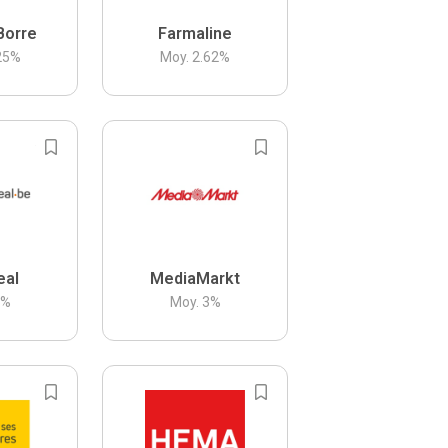
Borre
Farmaline
25
%
Moy.
2.62
%
eal
MediaMarkt
3
%
Moy.
3
%