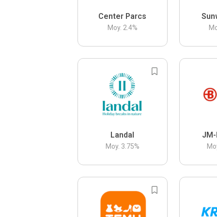
Center Parcs
Sun
Moy.
2.4
%
Mo
Landal
JM-
Moy.
3.75
%
Mo