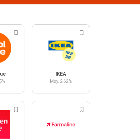
lue
IKEA
5
%
Moy.
2.62
%