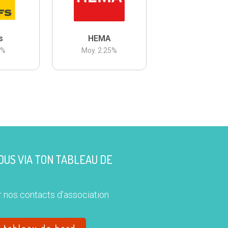
s
HEMA
3
%
Moy.
2.25
%
US VIA TON TABLEAU DE
 nos contacts d'association