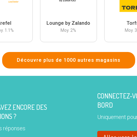
refel
Lounge by Zalando
Torf
y.
1.1
%
Moy.
2
%
Moy.
Découvre plus de 1000 autres magasins
CONNECTEZ-VO
BORD
AVEZ ENCORE DES
IONS ?
Uniquement pour
s réponses