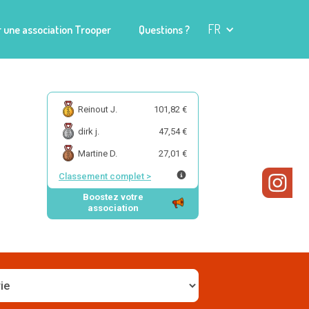
FR
 une association Trooper
Questions ?
Reinout J.
101,82 €
dirk j.
47,54 €
Martine D.
27,01 €
Classement complet
>
Boostez votre
association