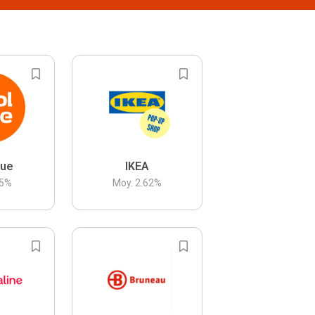
lue
IKEA
5
%
Moy.
2.62
%