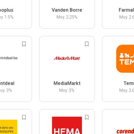
ooplus
Vanden Borre
Farmal
y.
1.5
%
Moy.
2.25
%
Moy.
2.
intdeal
MediaMarkt
Tem
oy.
3
%
Moy.
3
%
Moy.
2.