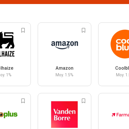
lhaize
Amazon
Coolb
oy.
1
%
Moy.
1.5
%
Moy.
1.