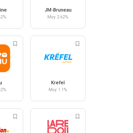
ine
JM-Bruneau
62
%
Moy.
2.62
%
u
Krefel
62
%
Moy.
1.1
%