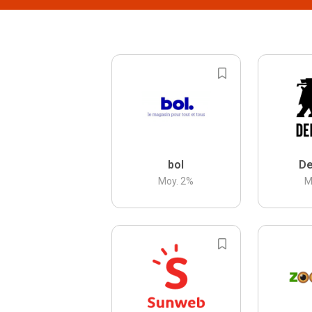
bol
De
Moy.
2
%
M