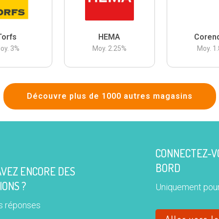
Torfs
HEMA
Coren
oy.
3
%
Moy.
2.25
%
Moy.
1.
Découvre plus de 1000 autres magasins
CONNECTEZ-VO
BORD
AVEZ ENCORE DES
IONS ?
Uniquement pour
s réponses