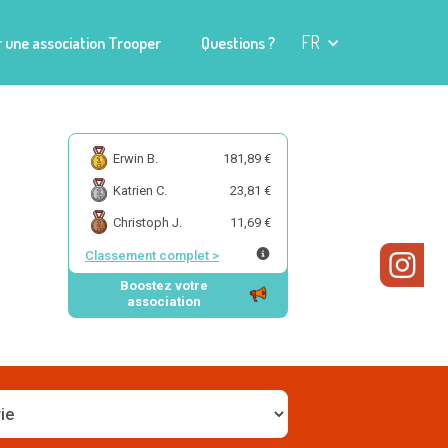
FR
 une association Trooper
Questions ?
Erwin B.
181,89 €
Katrien C.
23,81 €
Christoph J.
11,69 €
Classement complet
>
Boostez votre
association