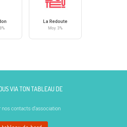
don
La Redoute
8
%
Moy.
3
%
US VIA TON TABLEAU DE
 nos contacts d'association