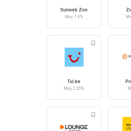
Sunweb Zon
Z
Moy.
1.5
%
Mo
Tui.be
Pr
Moy.
2.25
%
M