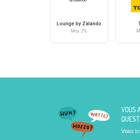
Lounge by Zalando
Moy.
2
%
M
VOUS 
QUEST
Voici
le